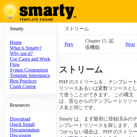
Smarty
ストリーム
Chapter 15. 拡
Home
Prev
Next
張機能
What is Smarty?
Why use it?
Use Cases and Work
Flow
ストリーム
Syntax Comparison
Template Inheritance
Best Practices
PHP のストリームを、テンプレー
Crash Course
リソースあるいは変数リソースと
て使うことができます。 この構文
は、昔ながらのテンプレートリソ
Resources
ス名と同じです。
Smarty は、まず最初に登録済みの
Download
Quick Install
ンプレートリソースを探します。 
Documentation
つからない場合は、PHP のストリ
Discussion