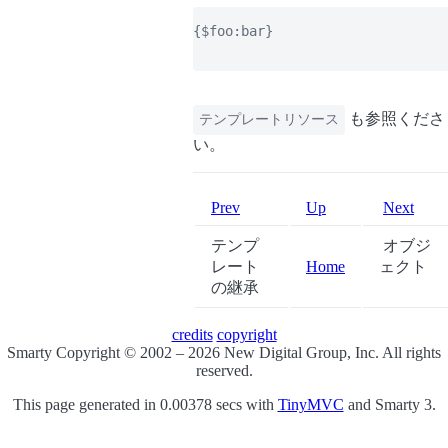
{$foo:bar}

も参照くださ
テンプレートリソース
い。
Prev
Up
Next
テンプ
オブジ
レート
Home
ェクト
の継承
credits
copyright
Smarty Copyright © 2002 – 2026 New Digital Group, Inc. All rights
reserved.
This page generated in 0.00378 secs with
TinyMVC
and Smarty 3.