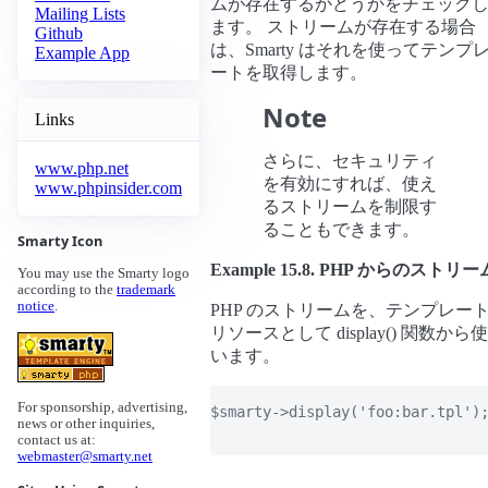
ムが存在するかどうかをチェック
Mailing Lists
ます。 ストリームが存在する場合
Github
は、Smarty はそれを使ってテンプ
Example App
ートを取得します。
Note
Links
さらに、セキュリティ
www.php.net
を有効にすれば、使え
www.phpinsider.com
るストリームを制限す
ることもできます。
Smarty Icon
Example 15.8. PHP からのストリー
You may use the Smarty logo
according to the
trademark
notice
.
PHP のストリームを、テンプレー
リソースとして display() 関数から使
います。
For sponsorship, advertising,
$smarty->display('foo:bar.tpl');
news or other inquiries,
contact us at:
webmaster@smarty.net