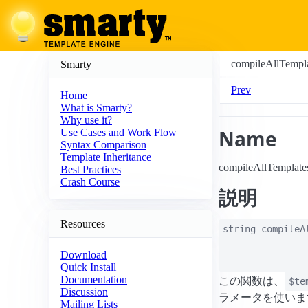
compileAllTempla
Smarty
Prev
Home
What is Smarty?
Why use it?
Name
Use Cases and Work Flow
Syntax Comparison
Template Inheritance
compileAllT
Best Practices
Crash Course
説明
Resources
string
compileA
Download
Quick Install
Documentation
この関数は、
$te
Discussion
ラメータを使いま
Mailing Lists