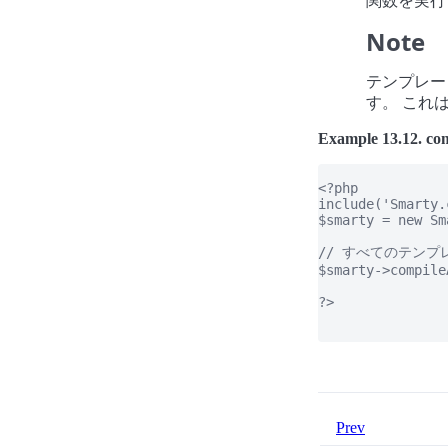
関数を実行
Note
テンプレー
す。 これ
Example 13.12. com
<?php

include('Smarty.
$smarty = new Sma
// すべてのテンプ
$smarty->compile
?>

Prev