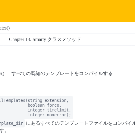
tes()
Chapter 13. Smarty クラスメソッド
emplates() — すべての既知のテンプレートをコンパイルする
llTemplates
(
string
extension
,
boolean
force
,
integer
timelimit
,
integer
maxerror
);
にあるすべてのテンプレートファイルをコンパイ
mplate_dir
す。