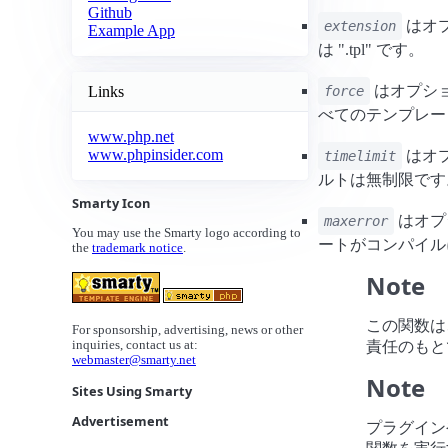
Github
はオ
extension
Example App
は ".tpl" です。
はオプション
Links
force
べてのテンプレートを
www.php.net
www.phpinsider.com
はオ
timelimit
ルトは無制限です
Smarty Icon
はオプ
maxerror
You may use the Smarty logo according to
ートがコンパイル
the
trademark notice
.
Note
この関数は
For sponsorship, advertising, news or other
責任のもと
inquiries, contact us at:
webmaster@smarty.net
Note
Sites Using Smarty
Advertisement
プラグイン