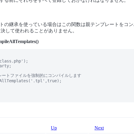
する前にそれらをすべて登録しておかなければなりません。
トの継承を使っている場合はこの関数は親テンプレートをコン
は決して使われることがありません。
pileAllTemplates()
class.php');

rty;

レートファイルを強制的にコンパイルします

AllTemplates('.tpl',true);

Up
Next