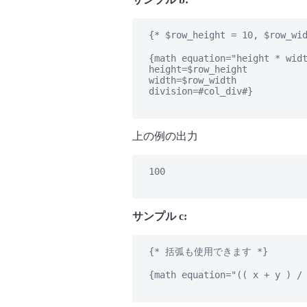
   {* $row_height = 10, $row
   {math equation="height * widt
   height=$row_height

   width=$row_width

   division=#col_div#}

上の例の出力
   100

サンプル c:
   {* 括弧も使用できます *}

   {math equation="(( x + y ) / 