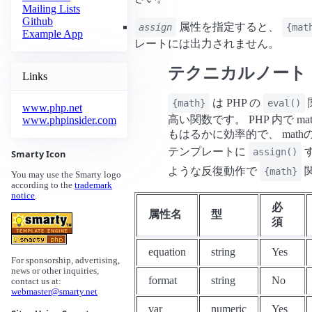
Mailing Lists
Github
属性を指定すると、
assign
{mat
Example App
レートには出力されません。
テクニカルノート
Links
は PHP の
{math}
eval()
www.php.net
高い関数です。 PHP 内で 
www.phpinsider.com
もはるかに効率的で、 mat
テンプレートに
assign()
Smarty Icon
ような反復動作で
{math}
You may use the Smarty logo
according to the
trademark
notice
.
必
属性名
型
須
equation
string
Yes
For sponsorship, advertising,
news or other inquiries,
format
string
No
contact us at:
webmaster@smarty.net
var
numeric
Yes