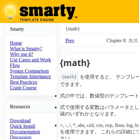
{math}
Smarty
Prev
Chapter 8.
Home
What is Smarty?
Why use it?
{math}
Use Cases and Work
Flow
Syntax Comparison
Template Inheritance
を使用すると、 テンプレ
{math}
Best Practices
できます。
Crash Course
式の中では、数値型のテンプレー
Resources
式で使用する変数はパラメータとし
値のいずれかとなります。
Download
+, -, /, *, abs, ceil, cos, exp, floor, lo
Quick Install
を使用できます。 これらの詳細につ
Documentation
Discussion
さい。