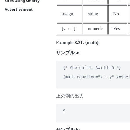
Sites Using Smarty
Advertisement
assign
string
No
[var ...]
numeric
Yes
Example 8.21. {math}
サンプル a:
   {* $height=4, $width=5 *}

   {math equation="x + y" x=$hei
上の例の出力
   9

サンプル b: