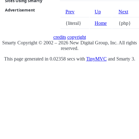
Sites Using Smarty
Advertisement
Prev
Up
Next
{literal}
Home
{php}
credits
copyright
Smarty Copyright © 2002 – 2026 New Digital Group, Inc. All rights
reserved.
This page generated in 0.02358 secs with
TinyMVC
and Smarty 3.