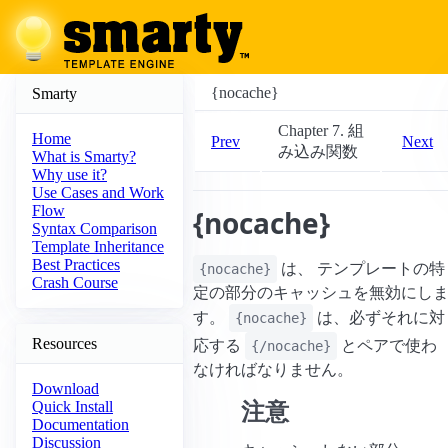
{nocache}
Smarty
Chapter 7. 組
Home
Prev
Next
み込み関数
What is Smarty?
Why use it?
Use Cases and Work
Flow
{nocache}
Syntax Comparison
Template Inheritance
Best Practices
は、 テンプレートの特
{nocache}
Crash Course
定の部分のキャッシュを無効にし
す。
は、必ずそれに対
{nocache}
Resources
応する
とペアで使わ
{/nocache}
なければなりません。
Download
注意
Quick Install
Documentation
Discussion