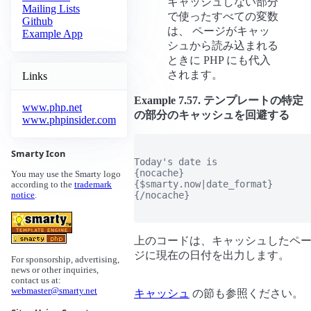
キャッシュしない部分
Mailing Lists
で使ったすべての変数
Github
は、 ページがキャッ
Example App
シュから読み込まれる
ときに PHP にも代入
されます。
Links
Example 7.57. テンプレートの特定
www.php.net
の部分のキャッシュを回避する
www.phpinsider.com
Smarty Icon
Today's date is

{nocache}

You may use the Smarty logo
{$smarty.now|date_format}

according to the
trademark
{/nocache}

notice
.
上のコードは、キャッシュしたペ
ジに現在の日付を出力します。
For sponsorship, advertising,
news or other inquiries,
contact us at:
webmaster@smarty.net
キャッシュ
の節も参照ください。