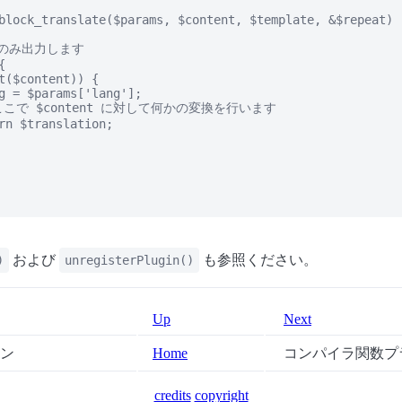
block_translate($params, $content, $template, &$repeat)

でのみ出力します



t($content)) {

g = $params['lang'];

// ここで $content に対して何かの変換を行います

rn $translation;

および
も参照ください。
)
unregisterPlugin()
Up
Next
イン
Home
コンパイラ関数プ
credits
copyright