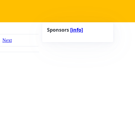
Sponsors
[info]
Next