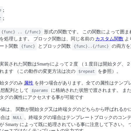
;
e
;
t
形式の関数です。 この関数によって囲ま
{func} .. {/func}
を処理します。 ブロック関数は、同じ名前の
カスタム関数
よ
レート関数
とブロック関数
の両方を
{func}
{func}..{/func}
実装された関数はSmartyによって２度 （１度目は開始タグ、
れます （この動作の変更方法は次の
を参照）。
$repeat
開始タグのみ
属性
を持つ場合があります。全ての属性はテンプ
連想配列として
に格納された状態で渡されます。 ま
$params
タグの属性にアクセスする事が可能です
値は、 関数が開始タグ又は終端タグのどちらから呼ばれるか
場合は
、終端タグの場合はテンプレートブロックのコンテ
NULL
 Smarty によって既に処理されている事に注意して下さい。
ソースではなくテンプレートの出力です。