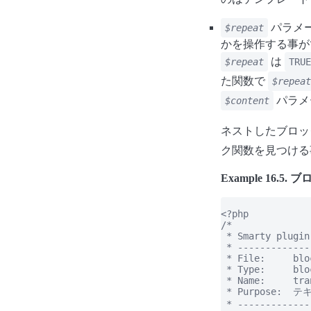
パラメ
$repeat
かを操作する事が
は
$repeat
TRUE
た関数で
$repeat
パラメ
$content
ネストしたブロッ
ク関数を見つけ
Example 16.
<?php

/*

 * Smarty plugin

 * -------------
 * File:     blo
 * Type:     bloc
 * Name:     tra
 * Purpose: 
 * -------------