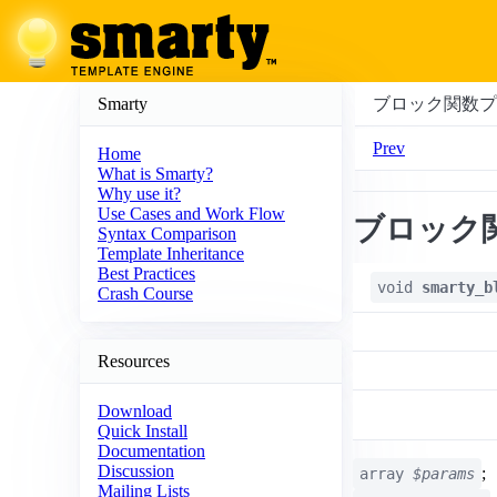
Smarty
ブロック関数プ
Prev
Home
What is Smarty?
Why use it?
Use Cases and Work Flow
ブロック
Syntax Comparison
Template Inheritance
Best Practices
void
smarty_b
Crash Course
Resources
Download
Quick Install
Documentation
Discussion
;
array
$params
Mailing Lists