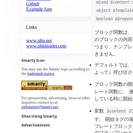
;
mixed
$content
Github
Example App
object
$templat
boolean
&$repea
Links
ブロック関数は、
のブロックの内容
www.php.net
www.phpinsider.com
つまり、テンプ
きません。
Smarty Icon
デフォルトでは、
You may use the Smarty logo according to
よって）呼び出さ
the
trademark notice
.
ブロック関数の
レート関数に、 
For sponsorship, advertising, news or other
している時に開始
inquiries, contact us at:
webmaster@smarty.net
変数
の
$content
Sites Using Smarty
す。 開始タグの
Advertisement
プレートブロックが
のはテンプレート