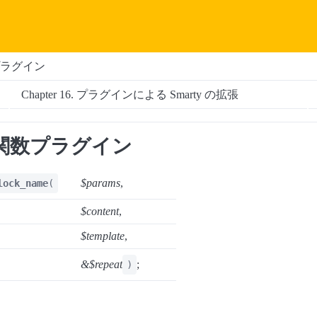
ラグイン
Chapter 16. プラグインによる Smarty の拡張
関数プラグイン
$params
,
lock_name
(
$content
,
$template
,
&$repeat
;
)