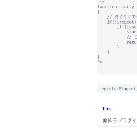
 */

function smarty_
{

    // 終了タグ
    if(!$repeat){
        if (isse
            $lan
            
            retu
        }

    }

}

?>

registerPlugin(
Prev
修飾子プラグ