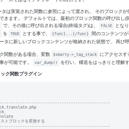
ータは実装された関数に参照によって渡され、 そのブロックが
できます。 デフォルトでは、最初のブロック関数の呼び出し(
で、その後に呼び出される場合(終端タグ)は、
となり
FALSE
を
とする事で、
間のコンテンツが
TRUE
{func}...{/func}
ータに新しいブロックコンテンツが格納された状態で、 再び
ク関数がある場合、変数
にアクセスす
$smarty->_tag_stack
る事が可能です。
を行い、構造をはっきりと理解
var_dump()
5. ブロック関数プラグイン
------------------------------------------------

ck.translate.php

k

nslate

 テキストブロックを変換する

------------------------------------------------
