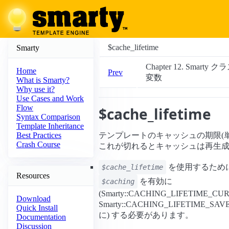
$cache_lifetime
Smarty
Chapter 12. Smarty ク
Home
Prev
変数
What is Smarty?
Why use it?
Use Cases and Work
Flow
$cache_lifetime
Syntax Comparison
Template Inheritance
テンプレートのキャッシュの期限(
Best Practices
Crash Course
これが切れるとキャッシュは再生
を使用するため
$cache_lifetime
Resources
を有効に
$caching
(Smarty::CACHING_LIFETIME_
Download
Smarty::CACHING_LIFETIME_
Quick Install
に) する必要があります。
Documentation
Discussion