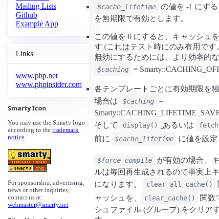
Mailing Lists
の値を -1 に
$cache_lifetime
Github
を無期限で有効とします。
Example App
この値を 0 にすると、キャッシュ
す (これはテスト時にのみ有用です
Links
無効にするためには、より効率的
= Smarty::CACHING_
$caching
www.php.net
www.phpinsider.com
各テンプレートごとに有効期限を
場合は
=
$caching
Smarty Icon
Smarty::CACHING_LIFETIME_
You may use the Smarty logo
そして
あるいは
display()
fetch
according to the
trademark
notice
.
前に
に値を設定
$cache_lifetime
が有効の場合、キ
$force_compile
ルは毎回再生成されるので事実上
For sponsorship, advertising,
になります。
clear_all_cache()
news or other inquiries,
ャッシュを、
関数
clear_cache()
contact us at:
webmaster@smarty.net
シュファイル (グループ) をクリア