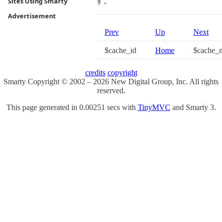
す。
Sites Using Smarty
Advertisement
Prev
Up
Next
$cache_id
Home
$cache_m
credits
copyright
Smarty Copyright © 2002 – 2026 New Digital Group, Inc. All rights
reserved.
This page generated in 0.00251 secs with
TinyMVC
and Smarty 3.