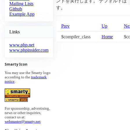
ントを実行します。 デフォルトは
Mailing Lists
す。
Github
Example App
Prev
Up
Ne
Links
$compiler_class
Home
$co
www.php.net
www.phpinsider.com
Smarty Icon
You may use the Smarty logo
according to the
trademark
notice
.
For sponsorship, advertising,
news or other inquiries,
contact us at:
webmaster@smarty.net