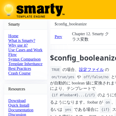
$config_booleanize
Smarty
Chapter 12. Smarty ク
Home
Prev
ラス変数
What is Smarty?
Why use it?
Use Cases and Work
Flow
$config_booleaniz
Syntax Comparison
Template Inheritance
Best Practices
の場合、
設定ファイル
の
TRUE
Crash Course
や
と
on/true/yes
off/false/no
が自動的に boolean 値に変換され
により、テンプレートで
Resources
のように
{if #foobar#}...{/if}
Download
るようになります。foobar が
、
on
Quick Install
るいは
である場合に
ス
yes
{if}
Documentation
Discussion