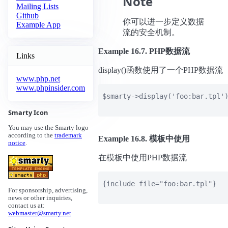
Note
Mailing Lists
Github
你可以进一步定义数据
Example App
流的安全机制。
Example 16.7. PHP数据流
Links
display()函数使用了一个PHP数据流
www.php.net
www.phpinsider.com
 $smarty->display('foo:bar.tpl')
Smarty Icon
You may use the Smarty logo
according to the
trademark
Example 16.8. 模板中使用
notice
.
在模板中使用PHP数据流
 {include file="foo:bar.tpl"}

For sponsorship, advertising,
news or other inquiries,
contact us at:
webmaster@smarty.net