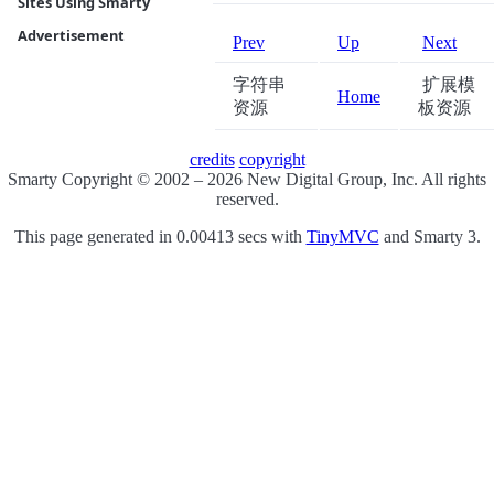
Sites Using Smarty
Advertisement
Prev
Up
Next
字符串
扩展模
Home
资源
板资源
credits
copyright
Smarty Copyright © 2002 – 2026 New Digital Group, Inc. All rights
reserved.
This page generated in 0.00413 secs with
TinyMVC
and Smarty 3.