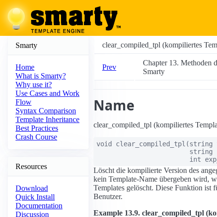
clear_compiled_tpl (kompiliertes Tem
Smarty
Chapter 13. Methoden d
Prev
Home
Smarty
What is Smarty?
Why use it?
Use Cases and Work
Name
Flow
Syntax Comparison
Template Inheritance
clear_compiled_tpl (kompiliertes Templa
Best Practices
Crash Course
void
clear_compiled_tpl
(
string
string
int
exp
Resources
Löscht die kompilierte Version des ange
kein Template-Name übergeben wird, we
Templates gelöscht. Diese Funktion ist fü
Download
Benutzer.
Quick Install
Documentation
Example 13.9. clear_compiled_tpl (ko
Discussion