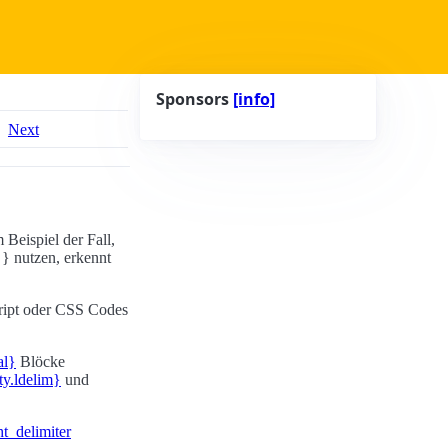
Sponsors
[info]
Next
 Beispiel der Fall,
} nutzen, erkennt
cript oder CSS Codes
ral}
Blöcke
ty.ldelim}
und
ht_delimiter