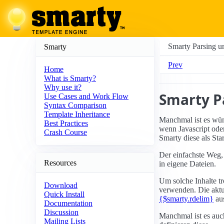
Smarty Parsing 
Smarty
Prev
Home
What is Smarty?
Why use it?
Smarty P
Use Cases and Work Flow
Syntax Comparison
Template Inheritance
Manchmal ist es wüns
Best Practices
wenn Javascript ode
Crash Course
Smarty diese als St
Der einfachste Weg,
Resources
in eigene Dateien.
Um solche Inhalte t
Download
verwenden. Die aktu
Quick Install
{$smarty.rdelim}
au
Documentation
Discussion
Manchmal ist es auch
Mailing Lists