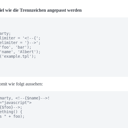
iel wie die Trennzeichen angepasst werden
rty;

limiter = '<!--{';

elimiter = '}-->';

'foo', 'bar');

'name', 'Albert');

('example.tpl');

omit wie folgt aussehen:
marty, <!--{$name}-->!

="javascript">

{$foo}-->;

ething() {

s " + foo);
