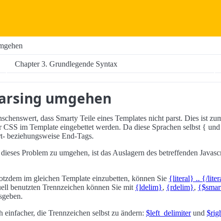
umgehen
Chapter 3. Grundlegende Syntax
arsing umgehen
chenswert, dass Smarty Teile eines Templates nicht parst. Dies ist zum
r CSS im Template eingebettet werden. Da diese Sprachen selbst { und 
art- beziehungsweise End-Tags.
 dieses Problem zu umgehen, ist das Auslagern des betreffenden Javas
rotzdem im gleichen Template einzubetten, können Sie
{literal} .. {/lite
ell benutzten Trennzeichen können Sie mit
{ldelim}
,
{rdelim}
,
{$smar
sgeben.
 einfacher, die Trennzeichen selbst zu ändern:
$left_delimiter
und
$rig