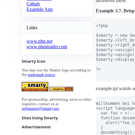
definieren diese.
Github
Example App
Example 3.7. Beisp
<?php

Links
$smarty = new Sma
$smarty->left_de
www.php.net
$smarty->right_d
www.phpinsider.com
$smarty->assign(
$smarty->assign(
$smarty->display
Smarty Icon
?>

You may use the Smarty logo according to
the
trademark notice
.
example.tpl würde s
For sponsorship, advertising, news or other
Willkommen bei S
inquiries, contact us at:
<script language
webmaster@smarty.net
  var foo = <!--
Sites Using Smarty
  function dosom
    alert("foo i
Advertisement
  }

  dosomething();
