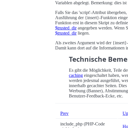
Variablen abgelegt. Bemerkung: dies ist
Falls Sie das 'script'-Attribut übergebe
Ausführung der {insert}-Funktion eingeb
Funktion erst in diesem Skript zu defini
$trusted_dir
angegeben werden. Wenn Sich
$trusted_dir
liegen.
Als zweites Argument wird der {insert}
Damit kann dort auf die Informationen 
Technische Bem
Es gibt die Möglichkeit, Teile d
caching
eingeschaltet haben, wer
werden jedesmal ausgeführt, wenn 
innerhalb gecachter Seiten. Dies
Werbung (Banner), Abstimmungen
Benutzer-Feedback-Ecke, etc.
Prev
U
include_php (PHP-Code
H