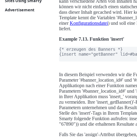
Sites Using Smarty
kann verschiedene Arten von Inhalten h
können wir nicht einfach einen statisc
Advertisement
dass dieser Inhalt gecached wird. Hier 
Template kennt die Variablen '#banner_l
einer
Konfigurationsdatei
) und soll eine
liefert.
Example 7.13. Funktion 'insert'
{* erzeugen des Banners *}

{insert name="getBanner" lid=#ba
In diesem Beispiel verwenden wir die F
Parameter '#banner_location_id#' und '#s
Applikatiopn nach einer Funktion namen
Parametern '#banner_location_id#' und '#
in Ihrer Applikation muss 'insert_' vor
zu vermeiden. Ihre 'insert_getBanner()'
Parametern unternehmen und das Resulta
Stelle des 'insert'-Tags in Ihrem Templ
Smarty folgende Funktion aufrufen: ins
"67890")) und die erhaltenen Resultate a
Falls Sie das 'assign'-Attribut übergeben