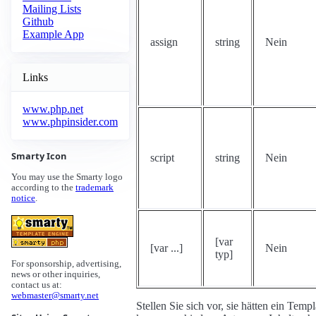
Mailing Lists
Github
Example App
assign
string
Nein
Links
www.php.net
www.phpinsider.com
Smarty Icon
script
string
Nein
You may use the Smarty logo
according to the
trademark
notice
.
[var
[var ...]
Nein
typ]
For sponsorship, advertising,
news or other inquiries,
contact us at:
webmaster@smarty.net
Stellen Sie sich vor, sie hätten ein Te