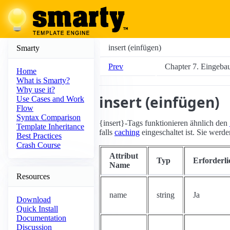
insert (einfügen)
Smarty
Prev
Chapter 7. Eingeba
Home
What is Smarty?
Why use it?
insert (einfügen)
Use Cases and Work
Flow
Syntax Comparison
{insert}-Tags funktionieren ähnlich den
Template Inheritance
falls
caching
eingeschaltet ist. Sie werd
Best Practices
Crash Course
Attribut
Typ
Erforderli
Name
Resources
name
string
Ja
Download
Quick Install
Documentation
Discussion