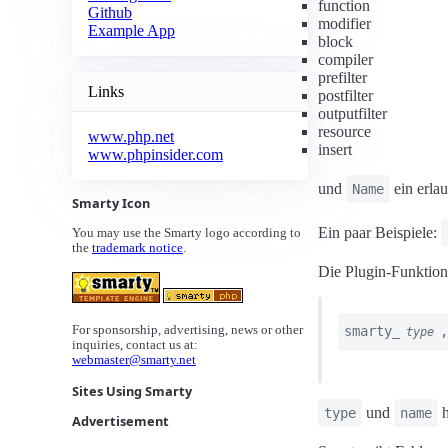
function
Github
modifier
Example App
block
compiler
prefilter
Links
postfilter
outputfilter
resource
www.php.net
insert
www.phpinsider.com
und
ein erlau
Name
Smarty Icon
Ein paar Beispiele:
You may use the Smarty logo according to
the
trademark notice
.
Die Plugin-Funktion
smarty_
,
For sponsorship, advertising, news or other
type
inquiries, contact us at:
webmaster@smarty.net
Sites Using Smarty
und
h
type
name
Advertisement