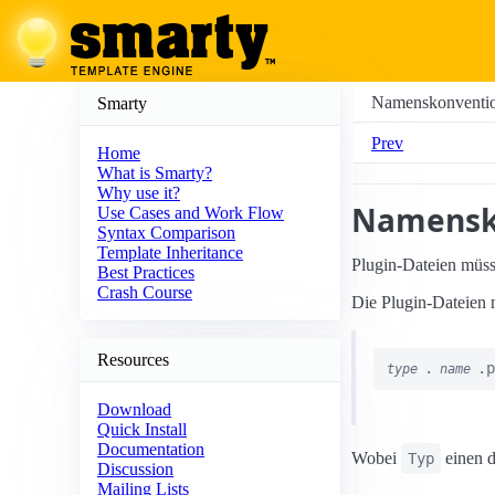
Namenskonventi
Smarty
Prev
Home
What is Smarty?
Why use it?
Namensk
Use Cases and Work Flow
Syntax Comparison
Template Inheritance
Plugin-Dateien müs
Best Practices
Crash Course
Die Plugin-Dateien 
Resources
.
.p
type
name
Download
Quick Install
Documentation
Wobei
einen d
Typ
Discussion
Mailing Lists