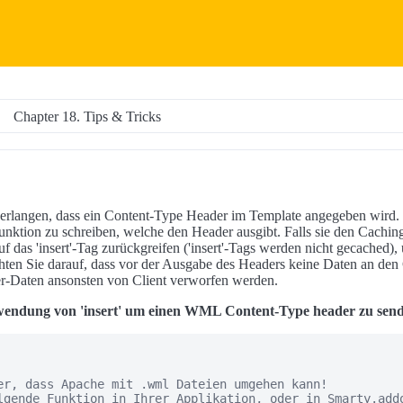
Chapter 18. Tips & Tricks
angen, dass ein Content-Type Header im Template angegeben wird.
 Funktion zu schreiben, welche den Header ausgibt. Falls sie den Cach
uf das 'insert'-Tag zurückgreifen ('insert'-Tags werden nicht gecached),
chten Sie darauf, dass vor der Ausgabe des Headers keine Daten an den
r-Daten ansonsten von Client verworfen werden.
wendung von 'insert' um einen WML Content-Type header zu sen
er, dass Apache mit .wml Dateien umgehen kann!

lgende Funktion in Ihrer Applikation, oder in Smarty.addo