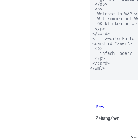
  </do>  

  <p> 

   Welcome to WAP wi
   Willkommen bei WA
   OK klicken um wei
  </p> 

 </card>  

 <!-- zweite karte -
 <card id="zwei">  

  <p> 

   Einfach, oder?

  </p> 

 </card> 

</wml>

Prev
Zeitangaben
Sma