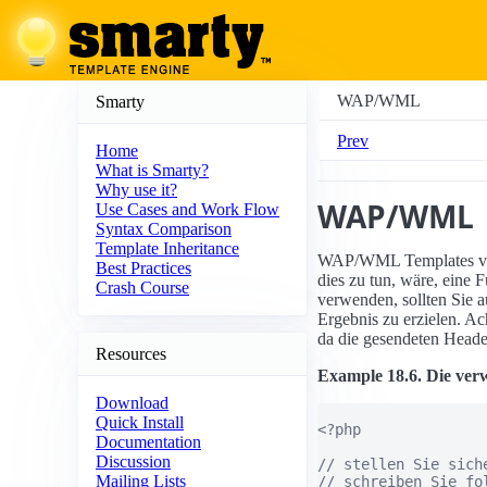
WAP/WML
Smarty
Prev
Home
What is Smarty?
Why use it?
WAP/WML
Use Cases and Work Flow
Syntax Comparison
Template Inheritance
WAP/WML Templates verl
Best Practices
dies zu tun, wäre, eine
Crash Course
verwenden, sollten Sie a
Ergebnis zu erzielen. A
da die gesendeten Heade
Resources
Example 18.6. Die ver
Download
Quick Install
<?php

Documentation
Discussion
// stellen Sie sich
Mailing Lists
// schreiben Sie fo