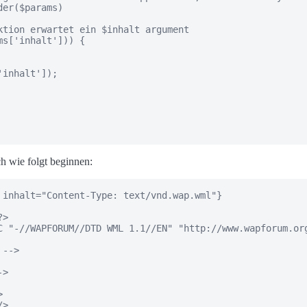
er($params)

ktion erwartet ein $inhalt argument

s['inhalt'])) {

inhalt']);

h wie folgt beginnen:
 inhalt="Content-Type: text/vnd.wap.wml"}

>  

C "-//WAPFORUM//DTD WML 1.1//EN" "http://www.wapforum.org
--> 

> 

 

> 
