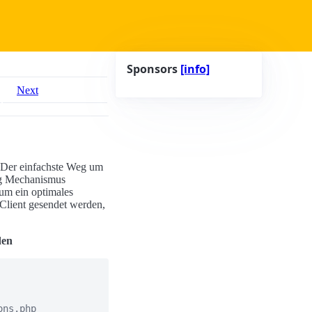
Sponsors
[info]
Next
 Der einfachste Weg um
ing Mechanismus
 um ein optimales
 Client gesendet werden,
den
ns.php
