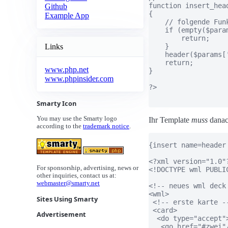
function insert_head
Github
{

Example App
    // folgende Fun
    if (empty($param
        return;

Links
    }

    header($params['
    return;

www.php.net
}

www.phpinsider.com
?>

Smarty Icon
You may use the Smarty logo
Ihr Template
muss
danac
according to the
trademark notice
.
{insert name=header
<?xml version="1.0"?
For sponsorship, advertising, news or
<!DOCTYPE wml PUBLI
other inquiries, contact us at:
webmaster@smarty.net
<!-- neues wml deck 
<wml> 

Sites Using Smarty
 <!-- erste karte --
 <card> 

Advertisement
  <do type="accept">
   <go href="#zwei"/