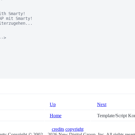
th Smarty!

P mit Smarty!

terzugehen...

-> 

Up
Next
Home
Template/Script K
credits
copyright
rty Copyright © 2002 – 2026 New Digital Group, Inc. All rights reser