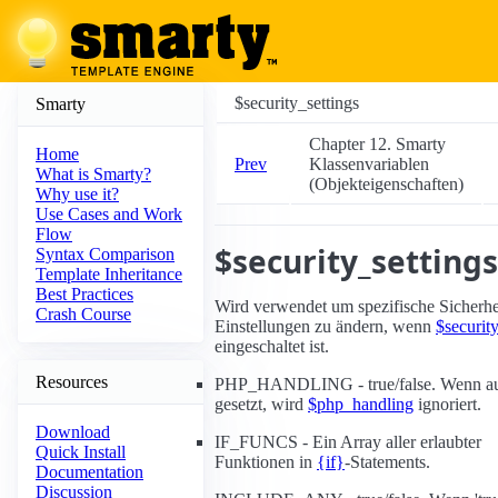
$security_settings
Smarty
Chapter 12. Smarty
Home
Prev
Klassenvariablen
What is Smarty?
(Objekteigenschaften)
Why use it?
Use Cases and Work
Flow
$security_settings
Syntax Comparison
Template Inheritance
Best Practices
Wird verwendet um spezifische Sicherhe
Crash Course
Einstellungen zu ändern, wenn
$securit
eingeschaltet ist.
Resources
PHP_HANDLING - true/false. Wenn auf
gesetzt, wird
$php_handling
ignoriert.
Download
IF_FUNCS - Ein Array aller erlaubter
Quick Install
Funktionen in
{if}
-Statements.
Documentation
Discussion