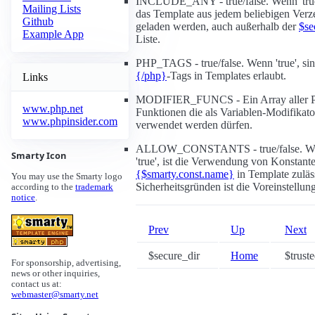
INCLUDE_ANY - true/false. Wenn 'true
Mailing Lists
das Template aus jedem beliebigen Verz
Github
geladen werden, auch außerhalb der
$se
Example App
Liste.
PHP_TAGS - true/false. Wenn 'true', si
{/php}
-Tags in Templates erlaubt.
Links
MODIFIER_FUNCS - Ein Array aller 
www.php.net
Funktionen die als Variablen-Modifikat
www.phpinsider.com
verwendet werden dürfen.
ALLOW_CONSTANTS - true/false. W
Smarty Icon
'true', ist die Verwendung von Konstant
{$smarty.const.name}
in Template zuläs
You may use the Smarty logo
Sicherheitsgründen ist die Voreinstellung 
according to the
trademark
notice
.
Prev
Up
Next
$secure_dir
Home
$truste
For sponsorship, advertising,
news or other inquiries,
contact us at:
webmaster@smarty.net