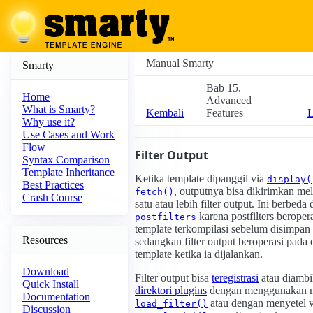
Manual Smarty
Smarty
Bab 15.
Home
Advanced
What is Smarty?
Kembali
Features
L
Why use it?
Use Cases and Work
Flow
Filter Output
Syntax Comparison
Template Inheritance
Ketika template dipanggil via
display(
Best Practices
, outputnya bisa dikirimkan mel
fetch()
Crash Course
satu atau lebih filter output. Ini berbeda 
karena postfilters beroper
postfilters
template terkompilasi sebelum disimpan 
Resources
sedangkan filter output beroperasi pada 
template ketika ia dijalankan.
Download
Filter output bisa
teregistrasi
atau diambil
Quick Install
direktori plugins
dengan menggunakan 
Documentation
atau dengan menyetel v
load_filter()
Discussion