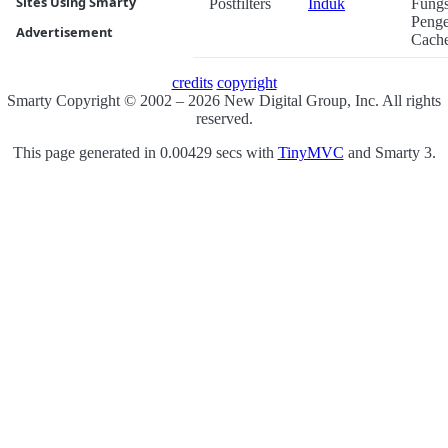
Sites Using Smarty
Postfilters
Induk
Fungs
Penge
Advertisement
Cach
credits
copyright
Smarty Copyright © 2002 – 2026 New Digital Group, Inc. All rights
reserved.
This page generated in 0.00429 secs with
TinyMVC
and Smarty 3.