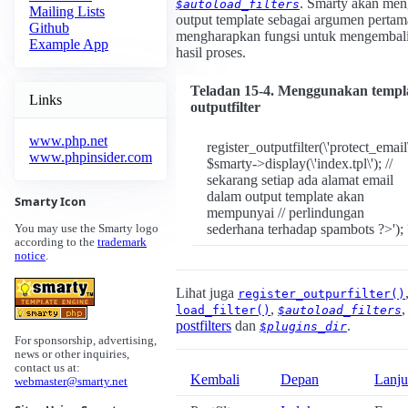
. Smarty akan men
$autoload_filters
Mailing Lists
output template sebagai argumen pertam
Github
mengharapkan fungsi untuk mengembal
Example App
hasil proses.
Teladan 15-4. Menggunakan templ
Links
outputfilter
www.php.net
register_outputfilter(\'protect_email\
www.phpinsider.com
$smarty->display(\'index.tpl\'); //
sekarang setiap ada alamat email
dalam output template akan
Smarty Icon
mempunyai // perlindungan
sederhana terhadap spambots ?>');
You may use the Smarty logo
according to the
trademark
notice
.
Lihat juga
register_outpurfilter()
,
,
load_filter()
$autoload_filters
postfilters
dan
.
$plugins_dir
For sponsorship, advertising,
news or other inquiries,
contact us at:
Kembali
Depan
Lanju
webmaster@smarty.net