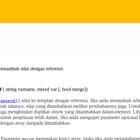
menambah nilai dengan referensi
i
f
( string varname, mixed var [, bool merge])
k
nilai ke template dengan referensi. Jika anda menambah seb
append()
ubah nilainya, nilai yang ditambahkan melihat perubahannya juga. Unt
uga menghindari duplikat obyek yang ditambahkan dalam-memori. Li
 untuk penjelasan lebih dalam. Jika anda mengoper parameter opsional
 dengan array daripada ditambahkan.
:
Parameter
merupakan kunci array, maka jika anda menggabung 
merge