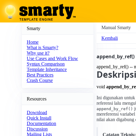
Manual Smarty
Smarty
Kembali
Home
What is Smarty?
Why use it?
append_by_ref()
Use Cases and Work Flow
Syntax Comparison
append_by_ref() -- 
Template Inheritance
Deskrips
Best Practices
Crash Course
void
append_by_re
Ini digunakan untu
Resources
referensi lalu meng
j
append_by_ref()
Download
mereferensi variabel
Quick Install
nilai akan digabung
Documentation
Discussion
Mailing Lists
Catatan Teknis