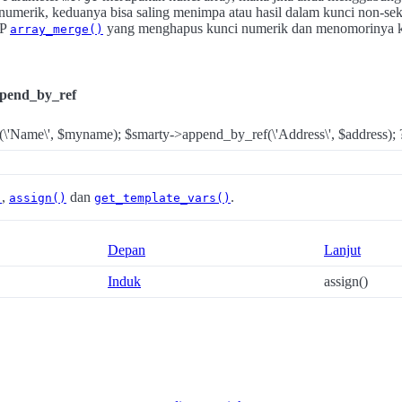
numerik, keduanya bisa saling menimpa atau hasil dalam kunci non-seku
HP
yang menghapus kunci numerik dan menomorinya k
array_merge()
ppend_by_ref
\'Name\', $myname); $smarty->append_by_ref(\'Address\', $address); ?
,
dan
.
)
assign()
get_template_vars()
Depan
Lanjut
Induk
assign()