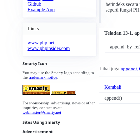
Github
berindeks secara 
Example App
seperti fungsi P
Links
Teladan 13-1. a
www.php.net
append_by_ref(
www.phpinsider.com
Smarty Icon
Lihat juga
append(
You may use the Smarty logo according to
the
trademark notice
.
Kembali
append()
For sponsorship, advertising, news or other
inquiries, contact us at:
webmaster@smarty.net
Sites Using Smarty
Advertisement