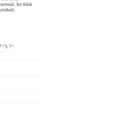
ensial. Ini tidak
embali.
>'); ?>