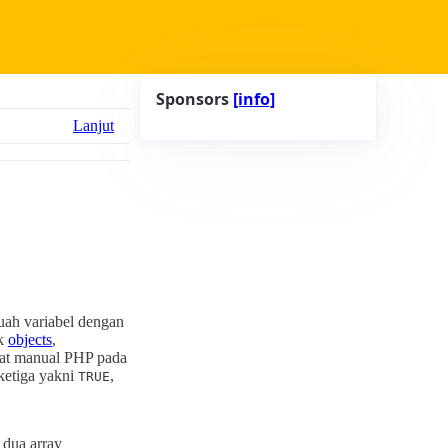
Sponsors
[info]
Lanjut
uah variabel dengan
uk
objects
,
hat manual PHP pada
 ketiga yakni
,
TRUE
dua array