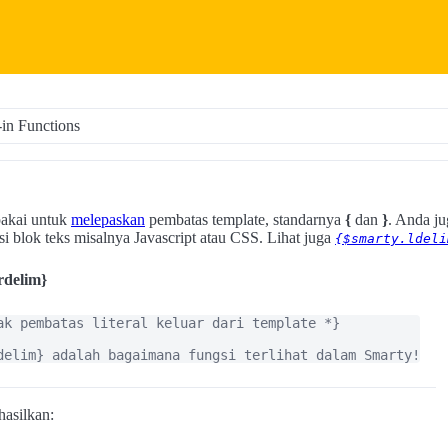
-in Functions
akai untuk
melepaskan
pembatas template, standarnya
{
dan
}
. Anda j
 blok teks misalnya Javascript atau CSS. Lihat juga
{$smarty.ldeli
{rdelim}
ak pembatas literal keluar dari template *}

delim} adalah bagaimana fungsi terlihat dalam Smarty!
hasilkan: