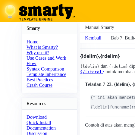
Manual Smarty
Smarty
Kembali
Bab 7. Built
Home
What is Smarty?
Why use it?
{ldelim},{rdelim}
Use Cases and Work
Flow
dan
dip
{ldelim}
{rdelim}
Syntax Comparison
untuk membatasi
{/literal}
Template Inheritance
Best Practices
Teladan 7-23. {ldelim}, 
Crash Course
{* ini akan mencet
Resources
{ldelim}funcname{r
Download
Quick Install
Contoh di atas akan meng
Documentation
Discussion