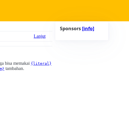
Sponsors
[info]
Lanjut
uga bisa memakai
{literal}
tambahan.
m}