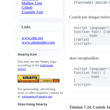
{funcname} adalah 
Mailing Lists
Github
Example App
Contoh lain dengan bebera
Links
<script language="J
function foo() {lde
    ... kode ...

www.php.net
{rdelim}

www.phpinsider.com
</script>
Smarty Icon
akan menghasilkan
You may use the Smarty logo
according to the
trademark
<script language="J
notice
.
function foo() {

    .... kode ...

}

</script>
For sponsorship, advertising,
news or other inquiries, contact us
at:
webmaster@smarty.net
Sites Using Smarty
Teladan 7-24. Contoh Ja