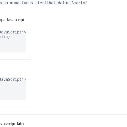
bagaimana fungsi terlihat dalam Smarty!
pa Javascript
avaScript">

lim}

avaScript">

vascript lain