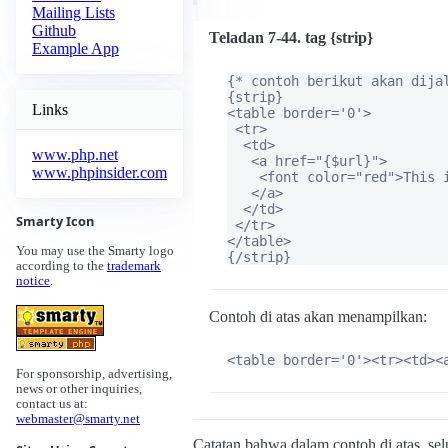
Mailing Lists
Github
Teladan 7-44. tag {strip}
Example App
{* contoh berikut akan dija
{strip}

Links
<table border='0'>

 <tr>

  <td>

www.php.net
   <a href="{$url}">

www.phpinsider.com
    <font color="red">This i
   </a>

  </td>

Smarty Icon
 </tr>

</table>

You may use the Smarty logo
{/strip}
according to the
trademark
notice
.
Contoh di atas akan menampilkan:
<table border='0'><tr><td><
For sponsorship, advertising,
news or other inquiries,
contact us at:
webmaster@smarty.net
Catatan bahwa dalam contoh di atas, sel