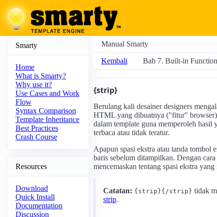
Manual Smarty
Smarty
Kembali
Bab 7. Built-in Functio
Home
What is Smarty?
Why use it?
{strip}
Use Cases and Work
Flow
Berulang kali desainer designers menga
Syntax Comparison
HTML yang dibuatnya ("fitur" browser)
Template Inheritance
dalam template guna memperoleh hasil y
Best Practices
terbaca atau tidak teratur.
Crash Course
Apapun spasi ekstra atau tanda tombol e
baris sebelum ditampilkan. Dengan cara 
Resources
mencemaskan tentang spasi ekstra yan
Download
Catatan:
tidak me
{strip}{/strip}
Quick Install
strip
.
Documentation
Discussion