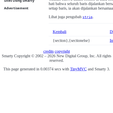
Sites Using Smarty
hati bahwa seluruh baris dijalankan bers
Advertisement
setiap baris, ia akan dijalankan bersam
Lihat juga pengubah
.
strip
Kembali
D
{section},{sectionelse}
I
credits
copyright
Smarty Copyright © 2002 – 2026 New Digital Group, Inc. All rights
reserved.
This page generated in 0.00374 secs with
TinyMVC
and Smarty 3.