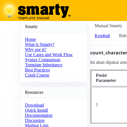
Manual Smarty
Smarty
Kembali
Bab 
Home
What is Smarty?
Why use it?
count_characte
Use Cases and Work Flow
Syntax Comparison
Ini akan dipakai unt
Template Inheritance
Best Practices
Crash Course
Posisi
Parameter
Resources
1
Download
Quick Install
Documentation
Discussion
Mailing Lists