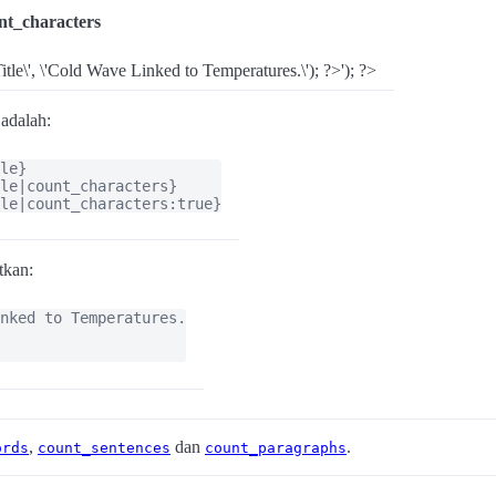
nt_characters
Title\', \'Cold Wave Linked to Temperatures.\'); ?>'); ?>
adalah:
le}

le|count_characters}

le|count_characters:true}
tkan:
nked to Temperatures.

,
dan
.
ords
count_sentences
count_paragraphs