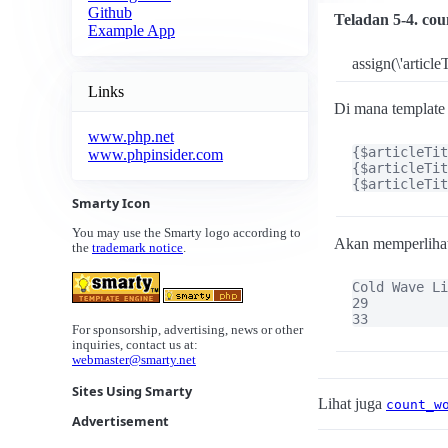
Github
Teladan 5-4. cou
Example App
assign(\'article
Links
Di mana template 
www.php.net
{$articleTit
www.phpinsider.com
{$articleTit
{$articleTit
Smarty Icon
You may use the Smarty logo according to
Akan memperliha
the
trademark notice
.
Cold Wave Li
29

33
For sponsorship, advertising, news or other
inquiries, contact us at:
webmaster@smarty.net
Sites Using Smarty
Lihat juga
count_w
Advertisement