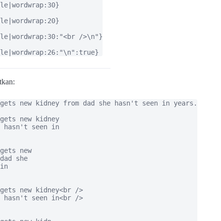
le|wordwrap:30}

le|wordwrap:20}

le|wordwrap:30:"<br />\n"}

le|wordwrap:26:"\n":true}
tkan:
gets new kidney from dad she hasn't seen in years.

gets new kidney

 hasn't seen in

gets new

dad she

in

gets new kidney<br />

 hasn't seen in<br />
