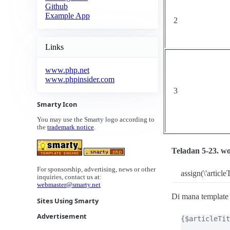
Github
Example App
2
Links
www.php.net
www.phpinsider.com
3
Smarty Icon
You may use the Smarty logo according to
the
trademark notice
.
Teladan 5-23. 
For sponsorship, advertising, news or other
assign(\'articl
inquiries, contact us at:
webmaster@smarty.net
Di mana template
Sites Using Smarty
Advertisement
{$articleTit