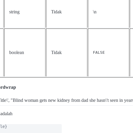
string
Tidak
\n
boolean
Tidak
FALSE
wordwrap
eTitle\', "Blind woman gets new kidney from dad she hasn\'t seen in years.
 adalah
le}
