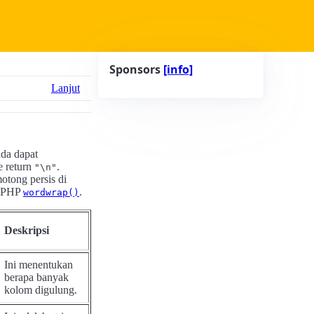
Sponsors
[info]
Lanjut
nda dapat
e return
.
"\n"
otong persis di
i PHP
.
wordwrap()
Deskripsi
Ini menentukan
berapa banyak
kolom digulung.