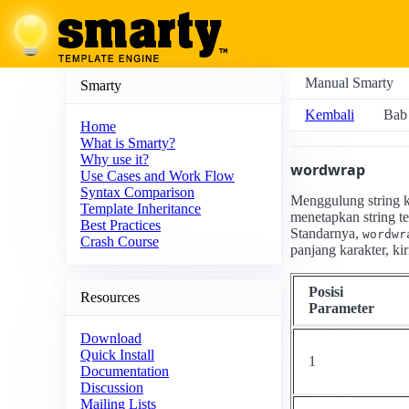
Manual Smarty
Smarty
Kembali
Bab 
Home
What is Smarty?
Why use it?
wordwrap
Use Cases and Work Flow
Syntax Comparison
Menggulung string k
Template Inheritance
menetapkan string te
Best Practices
Standarnya,
wordwr
Crash Course
panjang karakter, ki
Posisi
Resources
Parameter
Download
Quick Install
1
Documentation
Discussion
Mailing Lists