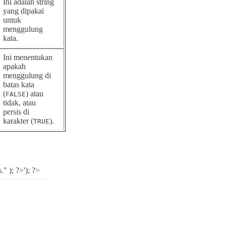
Ini adalah string
yang dipakai
untuk
menggulung
kata.
Ini menentukan
apakah
menggulung di
batas kata
(
) atau
FALSE
tidak, atau
persis di
karakter (
).
TRUE
" ); ?>'); ?>