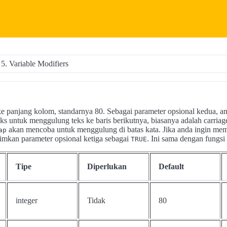
5. Variable Modifiers
e panjang kolom, standarnya 80. Sebagai parameter opsional kedua, a
ks untuk menggulung teks ke baris berikutnya, biasanya adalah carriag
akan mencoba untuk menggulung di batas kata. Jika anda ingin mem
ap
rimkan parameter opsional ketiga sebagai
. Ini sama dengan fungs
TRUE
Tipe
Diperlukan
Default
integer
Tidak
80