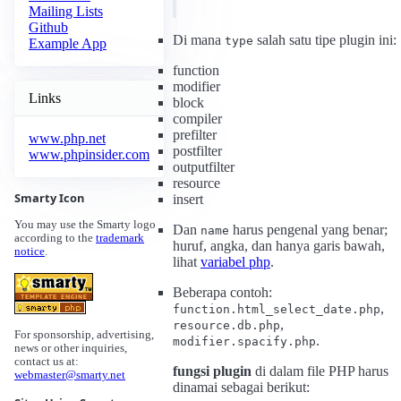
Mailing Lists
Github
Di mana
salah satu tipe plugin ini:
type
Example App
function
modifier
Links
block
compiler
prefilter
www.php.net
postfilter
www.phpinsider.com
outputfilter
resource
Smarty Icon
insert
You may use the Smarty logo
Dan
harus pengenal yang benar;
name
according to the
trademark
huruf, angka, dan hanya garis bawah,
notice
.
lihat
variabel php
.
Beberapa contoh:
,
function.html_select_date.php
,
resource.db.php
For sponsorship, advertising,
.
modifier.spacify.php
news or other inquiries,
contact us at:
fungsi plugin
di dalam file PHP harus
webmaster@smarty.net
dinamai sebagai berikut: