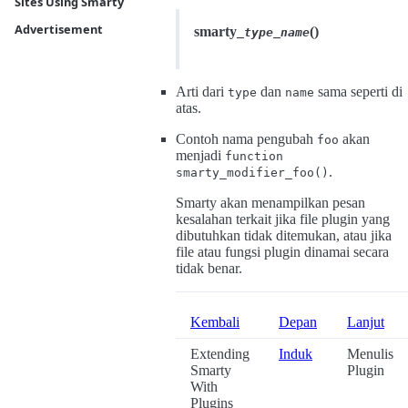
Sites Using Smarty
Advertisement
smarty_
_
()
type
name
Arti dari
dan
sama seperti di
type
name
atas.
Contoh nama pengubah
akan
foo
menjadi
function
.
smarty_modifier_foo()
Smarty akan menampilkan pesan
kesalahan terkait jika file plugin yang
dibutuhkan tidak ditemukan, atau jika
file atau fungsi plugin dinamai secara
tidak benar.
Kembali
Depan
Lanjut
Extending
Induk
Menulis
Smarty
Plugin
With
Plugins