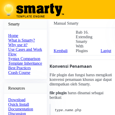
Manual Smarty
Smarty
Bab 16.
Home
Extending
What is Smarty?
Smarty
Why use it?
With
Use Cases and Work
Kembali
Plugins
Lanjut
Flow
Syntax Comparison
Template Inheritance
Konvensi Penamaan
Best Practices
Crash Course
File plugin dan fungsi harus mengikuti
konvensi penamaan khusus agar dapat
ditempatkan oleh Smarty.
Resources
file plugin
harus dinamai sebagai
berikut:
Download
Quick Install
Documentation
type
.
name
.php
Discussion