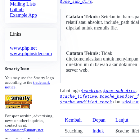
.
$use_sub_dirs
Mailing Lists
Github
Example App
Catatan Teknis:
Setelan ini harus p
relatif atau absolut. include_path tida
dipakai untuk menulis file.
Links
www.php.net
Catatan Teknis:
Tidak
www.phpinsider.com
direkomendasikan untuk menyimpan
direktori ini di bawah akar dokumen
Smarty Icon
server web.
You may use the Smarty logo
according to the
trademark
notice
.
Lihat juga
,
,
$caching
$use_sub_dirs
,
$cache_lifetime
$cache_handler_
dan
seksi ca
$cache_modified_check
For sponsorship, advertising,
Kembali
Depan
Lanjut
news or other inquiries,
contact us at:
webmaster@smarty.net
$caching
Induk
$cache_life