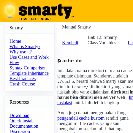
Manual Smarty
Smarty
Bab 12. Smarty
Home
Kembali
Class Variables
La
What is Smarty?
Why use it?
Use Cases and Work
$cache_dir
Flow
Syntax Comparison
Ini adalah nama direktori di mana cache
Template Inheritance
template disimpan. Standarnya adalah
Best Practices
, berarti bahwa Smarty akan me
./cache
Crash Course
direktori
di direktori yang sama 
cache/
naskah php yang dijalankan
direktori in
harus bisa ditulisi oleh server web
,
li
Resources
instalasi
untuk info lebih lengkap.
Anda juga dapat menggunakan fungsi
Download
pengendali cache kustom
sendiri guna
Quick Install
mengontrol file cache, yang akan
Documentation
mengabaikan setelan ini. Lihat juga
Discussion