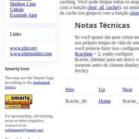
caching. Você pode limpar todos os arq
Mailing Lists
com a função
clear_all_cache()
, ou arqu
Github
de cache (ou grupos) com a função
clea
Example App
Notas Técnicas
Links
Se você quiser dar para certos t
seu próprio tempo de vida de um
www.php.net
você poderia fazer isso configur
www.phpinsider.com
$caching
= 2, então configure
$cache_lifetime para um único v
somente antes de chamar display
Smarty Icon
fetch().
You may use the Smarty logo
according to the
trademark
notice
.
Prev
Up
Next
$cache_dir
Home
$cache_
For sponsorship, advertising,
news or other inquiries,
contact us at:
webmaster@smarty.net