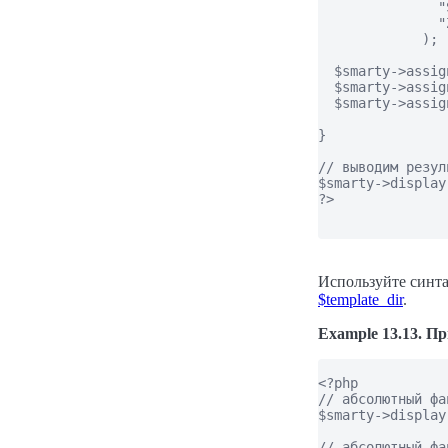
               "
               "
             );

  $smarty->assig
  $smarty->assig
  $smarty->assig
}

// выводим резуль
$smarty->display
?>

Используйте синт
$template_dir
.
Example 13.13. П
<?php

// абсолютный фа
$smarty->display
// абсолютный фа