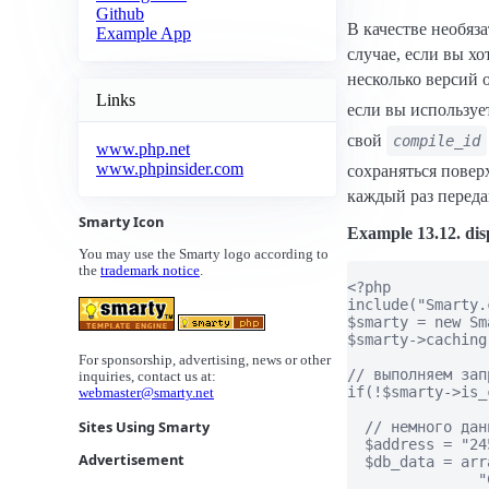
Github
В качестве необяз
Example App
случае, если вы х
несколько версий 
Links
если вы используе
свой
compile_id
www.php.net
www.phpinsider.com
сохраняться повер
каждый раз переда
Smarty Icon
Example 13.12. dis
You may use the Smarty logo according to
the
trademark notice
.
<?php

include("Smarty.
$smarty = new Sma
$smarty->caching
For sponsorship, advertising, news or other
// выполняем зап
inquiries, contact us at:
if(!$smarty->is_
webmaster@smarty.net
Sites Using Smarty
  // немного дан
  $address = "24
Advertisement
  $db_data = arra
               "