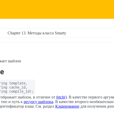
Chapter 13. Методы класса Smarty
ажает шаблон
е
ring
template
,
ring
cache_id
,
ring
compile_id
);
ображает шаблон, в отличие от
fetch()
. В качестве первого аргум
 тип и путь к
ресурсу шаблона
. В качестве второго необязательн
дентификатор кэша. См. раздел
Кэширование
для получения доп