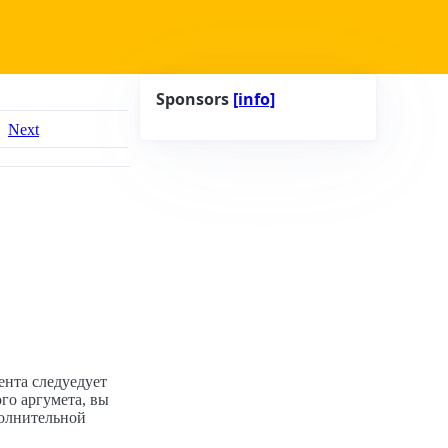
Sponsors
[info]
Next
ента следуедует
ого аргумета, вы
олнительной