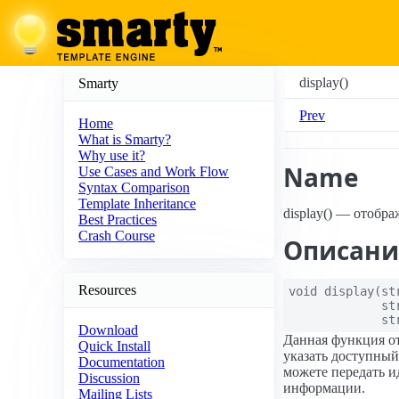
display()
Smarty
Prev
Home
What is Smarty?
Why use it?
Name
Use Cases and Work Flow
Syntax Comparison
Template Inheritance
display() — отобр
Best Practices
Crash Course
Описани
Resources
void
display
(
st
st
st
Download
Данная функция от
Quick Install
указать доступный
Documentation
можете передать и
Discussion
информации.
Mailing Lists