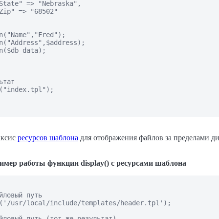
State" => "Nebraska",

Zip" => "68502"

n("Name","Fred");

n("Address",$address);

n($db_data);

тат

("index.tpl");

аксис
ресурсов шаблона
для отображения файлов за пределами д
ример работы функции display() с ресурсами шаблона
йловый путь

('/usr/local/include/templates/header.tpl');

йловый путь (тот же результат)
