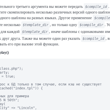
ательного третьего аргумента вы можете передать
.
$compile_id
отите скомпилировать несколько различных версий одного шабло
одного шаблона на разных языках. Другое применение
$compile
те несколько
, но только одну
. У
$template_dir
$compile_dir
для каждой
, иначе шаблоны с одинаковыми им
$template_dir
х друг друга. Также вы можете один раз указать
, 
$compile_id
вать его при вызове этой функции.
play()
class.php");

rty;

 = true;

рос к БД только в том случае, если кэш не существует

cached("index.tpl")) {

ных для примера

5 N 50th";

y(

City" => "Lincoln",
