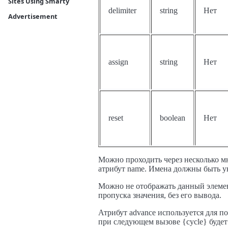
Sites Using Smarty
delimiter
string
Нет
Advertisement
assign
string
Нет
reset
boolean
Нет
Можно проходить через несколько м
атрибут name. Имена должны быть 
Можно не отображать данный элемент,
пропуска значения, без его вывода.
Атрибут advance используется для пов
при следующем вызове {cycle} будет