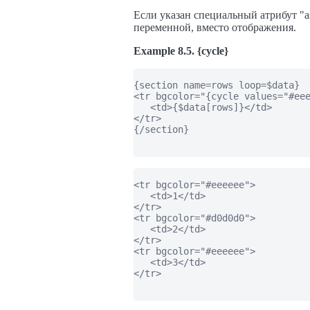
Если указан специальный атрибут "as
переменной, вместо отображения.
Example 8.5. {cycle}
{section name=rows loop=$data}

<tr bgcolor="{cycle values="#eee
   <td>{$data[rows]}</td>

</tr>

{/section}

<tr bgcolor="#eeeeee">

   <td>1</td>

</tr>

<tr bgcolor="#d0d0d0">

   <td>2</td>

</tr>

<tr bgcolor="#eeeeee">

   <td>3</td>

</tr>
