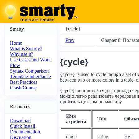
{cycle}
Smarty
Prev
Chapter 8. Польз
Home
What is Smarty?
Why use it?
{cycle}
Use Cases and Work
Flow
Syntax Comparison
{cycle} is used to cycle though a set of 
Template Inheritance
between two or more colors in a table, o
Best Practices
Crash Course
{cycle} используется для прохода ч
можно легко реализовать чередовани
пройтись циклом по массиву.
Resources
Имя
Тип
Обяза
Download
атрибута
Quick Install
Documentation
name
string
Нет
Discussion