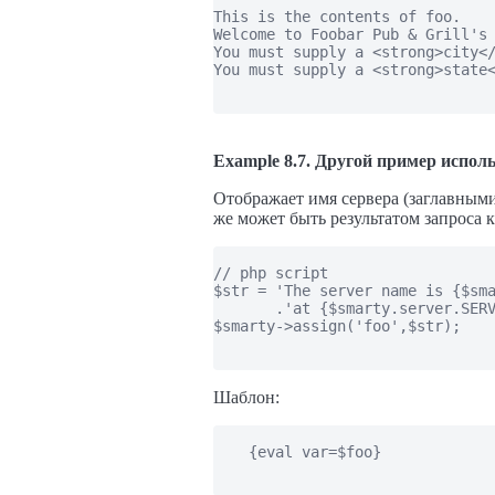
This is the contents of foo.

Welcome to Foobar Pub & Grill's 
You must supply a <strong>city</
You must supply a <strong>state<
Example 8.7. Другой пример исполь
Отображает имя сервера (заглавными 
же может быть результатом запроса к
// php script

$str = 'The server name is {$sma
       .'at {$smarty.server.SERV
$smarty->assign('foo',$str);

Шаблон:
    {eval var=$foo}
