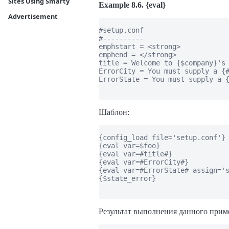
Sites Using Smarty
Example 8.6. {eval}
Advertisement
#setup.conf

#----------

emphstart = <strong>

emphend = </strong>

title = Welcome to {$company}'s 
ErrorCity = You must supply a {#
ErrorState = You must supply a {
Шаблон:
{config_load file='setup.conf'}

{eval var=$foo}

{eval var=#title#}

{eval var=#ErrorCity#}

{eval var=#ErrorState# assign='s
{$state_error}

Результат выполнения данного прим