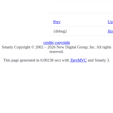
Prev
Up
{debug}
Ho
credits
copyright
Smarty Copyright © 2002 – 2026 New Digital Group, Inc. All rights
reserved.
This page generated in 0.00238 secs with
TinyMVC
and Smarty 3.