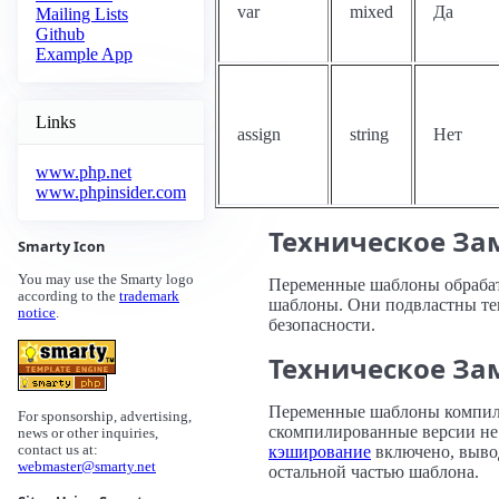
var
mixed
Да
Mailing Lists
Github
Example App
Links
assign
string
Нет
www.php.net
www.phpinsider.com
Техническое За
Smarty Icon
You may use the Smarty logo
Переменные шаблоны обрабат
according to the
trademark
шаблоны. Они подвластны те
notice
.
безопасности.
Техническое За
Переменные шаблоны компил
For sponsorship, advertising,
скомпилированные версии не 
news or other inquiries,
кэширование
включено, вывод
contact us at:
webmaster@smarty.net
остальной частью шаблона.