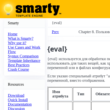
{eval}
Smarty
Prev
Chapter 8. Пользо
Home
What is Smarty?
Why use it?
{eval}
Use Cases and Work
Flow
Syntax Comparison
{eval} используется для обработки 
Template Inheritance
использовать для таких вещей, как
Best Practices
переменной или в файлах конфигру
Crash Course
Если указан специальный атрибут "as
переменной, вместо отображения.
Resources
Имя
Тип
Обязате
Download
атрибута
Quick Install
Documentation
Discussion