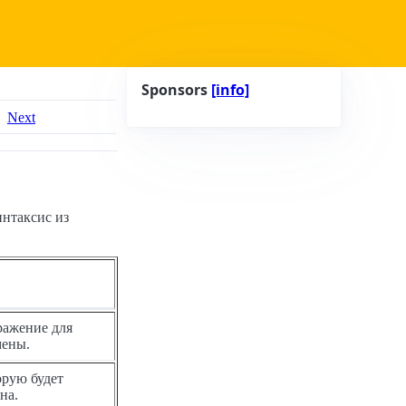
Sponsors
[info]
Next
нтаксис из
ражение для
мены.
орую будет
на.