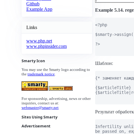
Github
Example App
Example 5.14. rege
<?php

Links
$smarty->assign(
www.php.net
?>

www.phpinsider.com
Smarty Icon
Шаблон:
You may use the Smarty logo according to
the
trademark notice
.
{* заменяет кажд
{$articleTitle}

{$articleTitle|r
For sponsorship, advertising, news or other
inquiries, contact us at:
webmaster@smarty.net
Результат обработк
Sites Using Smarty
Advertisement
Infertility unli
be passed on, ex