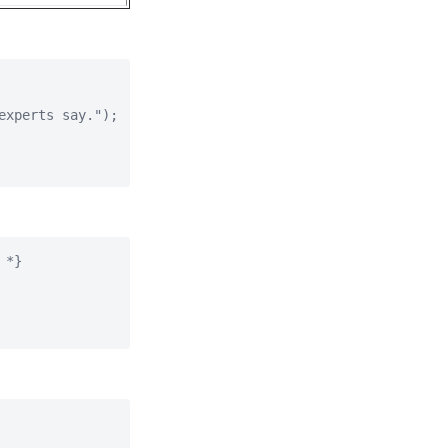
xperts say.");

*}
