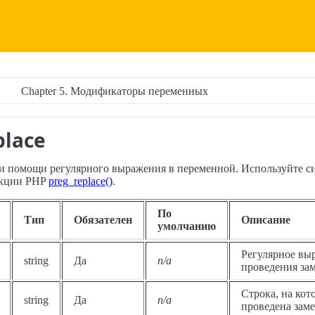
Chapter 5. Модификаторы переменных
place
и помощи регулярного выражения в переменной. Используйте си
нкции PHP
preg_replace()
.
По
Тип
Обязателен
Описание
умолчанию
Регулярное вы
string
Да
n/a
проведения за
Строка, на кот
string
Да
n/a
проведена заме