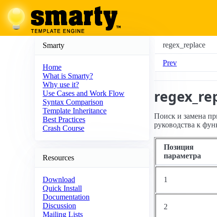
regex_replace
Smarty
Prev
Home
What is Smarty?
Why use it?
regex_re
Use Cases and Work Flow
Syntax Comparison
Template Inheritance
Поиск и замена пр
Best Practices
руководства к фу
Crash Course
Позиция
параметра
Resources
1
Download
Quick Install
Documentation
Discussion
2
Mailing Lists