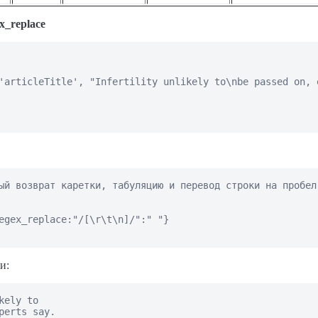
x_replace
'articleTitle', "Infertility unlikely to\nbe passed on, e
ый возврат каретки, табуляцию и перевод строки на пробел 
egex_replace:"/[\r\t\n]/":" "}

и:
kely to

perts say.
