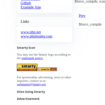
$force_compile, кэ
Github
Example App
Prev
Links
$force_compile
www.php.net
www.phpinsider.com
Smarty Icon
You may use the Smarty logo according to
the
trademark notice
.
For sponsorship, advertising, news or other
inquiries, contact us at:
webmaster@smarty.net
Sites Using Smarty
Advertisement