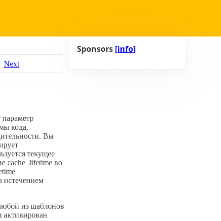
Sponsors
[info]
Next
т параметр
мы кода,
дительности. Вы
ирует
ьзуется текущее
е cache_lifetime во
etime
а истечением
 любой из шаблонов
и активирован