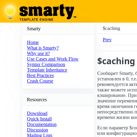
$caching
Smarty
Prev
Home
What is Smarty?
Why use it?
$caching
Use Cases and Work Flow
Syntax Comparison
Template Inheritance
Сообщает Smarty, 
Best Practices
установлен в 0, т
Crash Course
рекомендуется акт
также можете испо
кэширование. При 
Resources
значение переменно
время окончания г
непосредственно п
Download
времени жизни кон
Quick Install
Documentation
Если параметр $co
Discussion
или конфигурацио
Mailing Lists