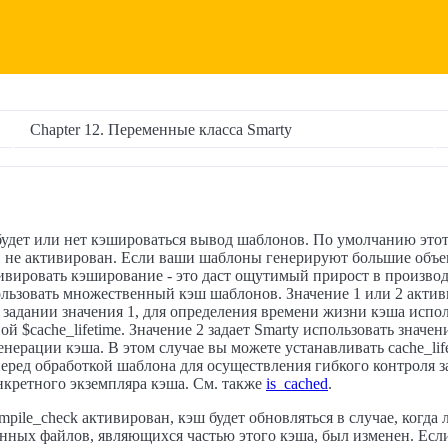
Chapter 12. Переменные класса Smarty
будет или нет кэшироваться вывод шаблонов. По умолчанию это
.е. не активирован. Если ваши шаблоны генерируют большие объе
ивировать кэширование - это даст ощутимый прирост в произво
льзовать множественный кэш шаблонов. Значение 1 или 2 актив
задании значения 1, для определения времени жизни кэша испол
й $cache_lifetime. Значение 2 задает Smarty использовать значени
енерации кэша. В этом случае вы можете устанавливать cache_lif
еред обработкой шаблона для осуществления гибкого контроля з
кретного экземпляра кэша. См. также
is_cached
.
mpile_check активирован, кэш будет обновляться в случае, когда
нных файлов, являющихся частью этого кэша, был изменен. Есл