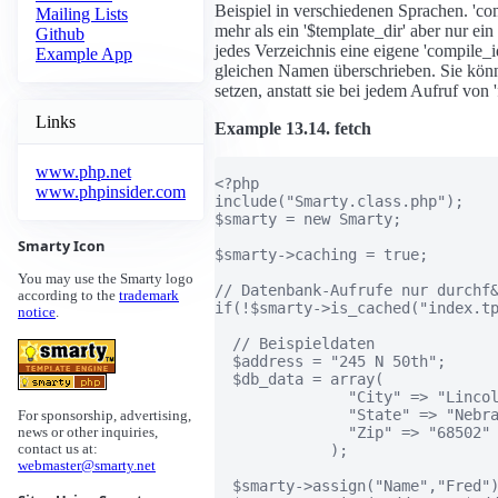
Beispiel in verschiedenen Sprachen. 'c
Mailing Lists
mehr als ein '$template_dir' aber nur ei
Github
jedes Verzeichnis eine eigene 'compile_
Example App
gleichen Namen überschrieben. Sie kön
setzen, anstatt sie bei jedem Aufruf von 
Links
Example 13.14. fetch
www.php.net
<?php

www.phpinsider.com
include("Smarty.class.php");

$smarty = new Smarty;

Smarty Icon
$smarty->caching = true;

You may use the Smarty logo
// Datenbank-Aufrufe nur durchf&
according to the
trademark
if(!$smarty->is_cached("index.tp
notice
.
  // Beispieldaten

  $address = "245 N 50th";

  $db_data = array(

               "City" => "Lincol
               "State" => "Nebra
For sponsorship, advertising,
               "Zip" => "68502"

news or other inquiries,
             );

contact us at:
webmaster@smarty.net
  $smarty->assign("Name","Fred")