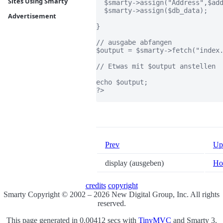
Sites Using Smarty
  $smarty->assign("Address",$add
  $smarty->assign($db_data);

Advertisement
}

// ausgabe abfangen

$output = $smarty->fetch("index.
// Etwas mit $output anstellen

echo $output;

?>

Prev
Up
display (ausgeben)
Ho
credits
copyright
Smarty Copyright © 2002 – 2026 New Digital Group, Inc. All rights
reserved.
This page generated in 0.00412 secs with
TinyMVC
and Smarty 3.