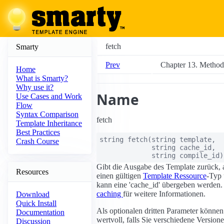
fetch
Smarty
Prev
Chapter 13. Method
Home
What is Smarty?
Why use it?
Name
Use Cases and Work
Flow
Syntax Comparison
fetch
Template Inheritance
Best Practices
string
fetch
(
string
template
,
Crash Course
string
cache_id
,
string
compile_id
)
Gibt die Ausgabe des Template zurück, a
Resources
einen gültigen
Template Ressource
-Typ 
kann eine 'cache_id' übergeben werden. 
caching
für weitere Informationen.
Download
Quick Install
Als optionalen dritten Parameter können 
Documentation
wertvoll, falls Sie verschiedene Versio
Discussion