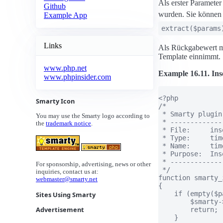
Als erster Parameter 
Github
wurden. Sie können 
Example App
extract($params
Links
Als Rückgabewert mu
Template einnimmt.
www.php.net
Example 16.11. Ins
www.phpinsider.com
<?php

Smarty Icon
/*

 * Smarty plugin

You may use the Smarty logo according to
 * -------------
the
trademark notice
.
 * File:     ins
 * Type:     time
 * Name:     time
 * Purpose:  Ins
 * -------------
For sponsorship, advertising, news or other
 */

inquiries, contact us at:
function smarty_
webmaster@smarty.net
{

    if (empty($p
Sites Using Smarty
        $smarty-
Advertisement
        return;

    }
