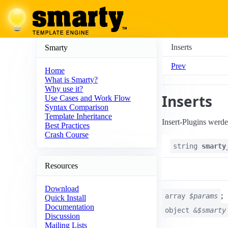
Inserts
Smarty
Prev
Home
What is Smarty?
Why use it?
Inserts
Use Cases and Work Flow
Syntax Comparison
Template Inheritance
Insert-Plugins werd
Best Practices
Crash Course
string
smarty
Resources
Download
;
array
$params
Quick Install
Documentation
object
&$smarty
Discussion
Mailing Lists