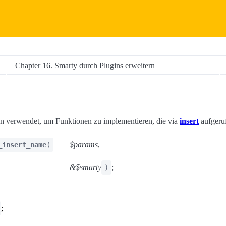
Chapter 16. Smarty durch Plugins erweitern
en verwendet, um Funktionen zu implementieren, die via
insert
aufgeru
$params
,
_insert_name
(
&$smarty
;
)
;