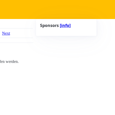
Sponsors
[info]
Next
fen werden.