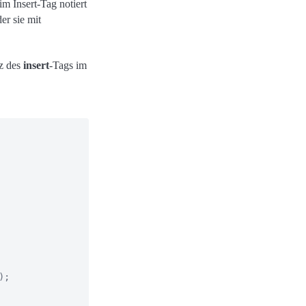
im Insert-Tag notiert
er sie mit
tz des
insert
-Tags im
;
