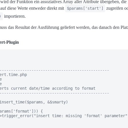
wird der Funktion ein assoziatives Array aller Attribute übergeben, die 
auf diese Werte entweder direkt mit
zugreifen od
$params['start']
importieren.
)
ss das Resultat der Ausführung geliefert werden, das danach den Pla
ert-Plugin
------------------------------------------------

ert.time.php





erts current date/time according to format

------------------------------------------------

insert_time($params, &$smarty)

arams['format'])) {

>trigger_error("insert time: missing 'format' parameter")