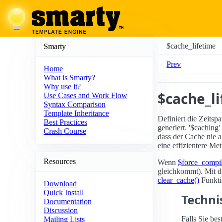
$cache_lifetime
Smarty
Prev
Home
What is Smarty?
Why use it?
$cache_l
Use Cases and Work Flow
Syntax Comparison
Template Inheritance
Definiert die Zeitsp
Best Practices
generiert. '$caching'
Crash Course
dass der Cache nie a
eine effizientere M
Resources
Wenn
$force_compi
gleichkommt). Mit 
clear_cache()
Funkti
Download
Quick Install
Techn
Documentation
Discussion
Falls Sie be
Mailing Lists