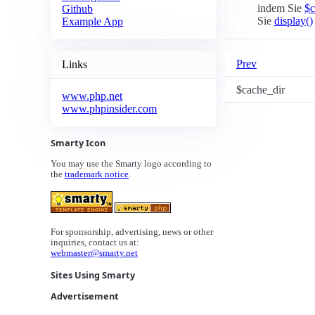
indem Sie
$c
Github
Sie
display()
Example App
Prev
Links
$cache_dir
www.php.net
www.phpinsider.com
Smarty Icon
You may use the Smarty logo according to
the
trademark notice
.
For sponsorship, advertising, news or other
inquiries, contact us at:
webmaster@smarty.net
Sites Using Smarty
Advertisement