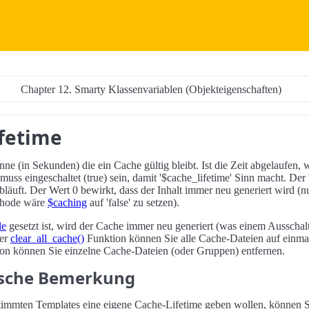
Chapter 12. Smarty Klassenvariablen (Objekteigenschaften)
ifetime
anne (in Sekunden) die ein Cache gültig bleibt. Ist die Zeit abgelaufen,
 muss eingeschaltet (true) sein, damit '$cache_lifetime' Sinn macht. Der
bläuft. Der Wert 0 bewirkt, dass der Inhalt immer neu generiert wird (nu
ethode wäre
$caching
auf 'false' zu setzen).
le
gesetzt ist, wird der Cache immer neu generiert (was einem Ausschal
der
clear_all_cache()
Funktion können Sie alle Cache-Dateien auf einmal
on können Sie einzelne Cache-Dateien (oder Gruppen) entfernen.
ische Bemerkung
stimmten Templates eine eigene Cache-Lifetime geben wollen, können S