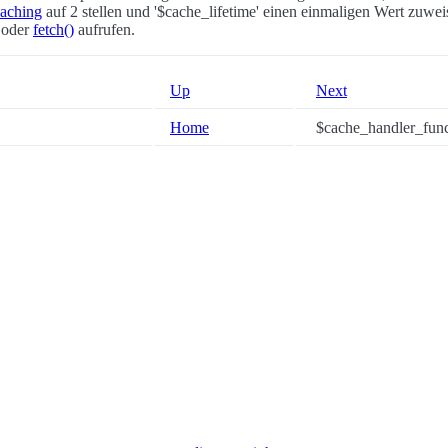
aching
auf 2 stellen und '$cache_lifetime' einen einmaligen Wert zuwei
oder
fetch()
aufrufen.
Up
Next
Home
$cache_handler_fun