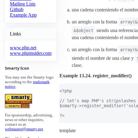
Mailing Lists
Github
una cadena conteniendo el nombre
Example App
un arreglo con la forma
array(&
siendo una referencia
&$object
Links
una cadena conteniendo el nombr
www.php.net
un arreglo con la forma
array(&
www.phpinsider.com
siendo el nombre de una clase y
clase.
Smarty Icon
Example 13.24. register_modifier()
You may use the Smarty logo
according to the
trademark
notice
.
<?php

// let's map PHP's stripslashes 
$smarty->register_modifier('ssla
?>

For sponsorship, advertising,
news or other inquiries,
contact us at:
webmaster@smarty.net
template