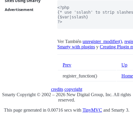
Sites Using Smarty
<?php

Advertisement
{* use 'sslash' to strip slashes
{$var|sslash}

?>

Ver También
unregister_modifier()
,
regi
Smarty with plugins
y
Creating Plugin m
Prev
Up
register_function()
Home
credits
copyright
Smarty Copyright © 2002 – 2026 New Digital Group, Inc. All rights
reserved.
This page generated in 0.00716 secs with
TinyMVC
and Smarty 3.