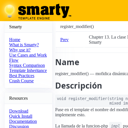
register_modifier()
Smarty
Chapter 13. La clase
Prev
Home
Smarty
What is Smarty?
Why use it?
Use Cases and Work
Name
Flow
Syntax Comparison
Template Inheritance
register_modifier() — mofidica dinámica
Best Practices
Crash Course
Descripción
Resources
void
register_modifier
(
string
n
mixed
im
Pase en el template el nombre del modif
Download
implemente esto.
Quick Install
Documentation
La llamada de la funcion-php
pue
impl
Discussion