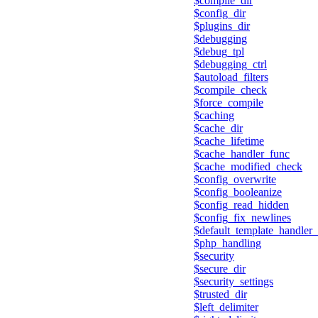
$compile_dir
$config_dir
$plugins_dir
$debugging
$debug_tpl
$debugging_ctrl
$autoload_filters
$compile_check
$force_compile
$caching
$cache_dir
$cache_lifetime
$cache_handler_func
$cache_modified_check
$config_overwrite
$config_booleanize
$config_read_hidden
$config_fix_newlines
$default_template_handler
$php_handling
$security
$secure_dir
$security_settings
$trusted_dir
$left_delimiter