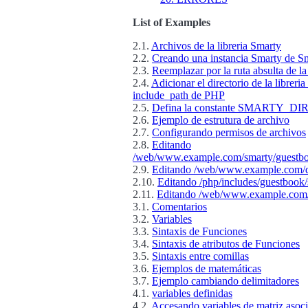
List of Examples
2.1.
Archivos de la libreria Smarty
2.2.
Creando una instancia Smarty de S
2.3.
Reemplazar por la ruta absulta de la 
2.4.
Adicionar el directorio de la libreria
include_path de PHP
2.5.
Defina la constante SMARTY_DIR
2.6.
Ejemplo de estrutura de archivo
2.7.
Configurando permisos de archivos
2.8.
Editando
/web/www.example.com/smarty/guestboo
2.9.
Editando /web/www.example.com/d
2.10.
Editando /php/includes/guestbook
2.11.
Editando /web/www.example.com/
3.1.
Comentarios
3.2.
Variables
3.3.
Sintaxis de Funciones
3.4.
Sintaxis de atributos de Funciones
3.5.
Sintaxis entre comillas
3.6.
Ejemplos de matemáticas
3.7.
Ejemplo cambiando delimitadores
4.1.
variables definidas
4.2.
Accesando variables de matriz asoci