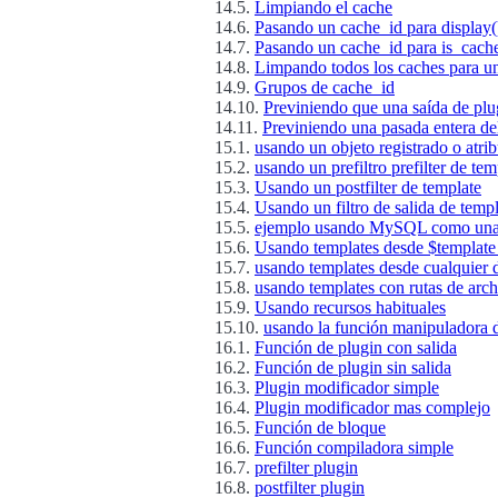
14.5.
Limpiando el cache
14.6.
Pasando un cache_id para display(
14.7.
Pasando un cache_id para is_cach
14.8.
Limpando todos los caches para un
14.9.
Grupos de cache_id
14.10.
Previniendo que una saída de plu
14.11.
Previniendo una pasada entera del
15.1.
usando un objeto registrado o atri
15.2.
usando un prefiltro prefilter de tem
15.3.
Usando un postfilter de template
15.4.
Usando un filtro de salida de temp
15.5.
ejemplo usando MySQL como una 
15.6.
Usando templates desde $template
15.7.
usando templates desde cualquier d
15.8.
usando templates con rutas de ar
15.9.
Usando recursos habituales
15.10.
usando la función manipuladora d
16.1.
Función de plugin con salida
16.2.
Función de plugin sin salida
16.3.
Plugin modificador simple
16.4.
Plugin modificador mas complejo
16.5.
Función de bloque
16.6.
Función compiladora simple
16.7.
prefilter plugin
16.8.
postfilter plugin