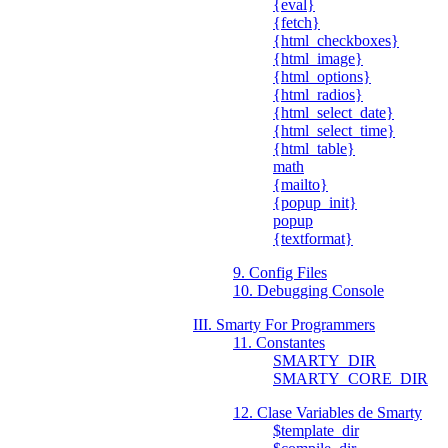
{eval}
{fetch}
{html_checkboxes}
{html_image}
{html_options}
{html_radios}
{html_select_date}
{html_select_time}
{html_table}
math
{mailto}
{popup_init}
popup
{textformat}
9. Config Files
10. Debugging Console
III. Smarty For Programmers
11. Constantes
SMARTY_DIR
SMARTY_CORE_DIR
12. Clase Variables de Smarty
$template_dir