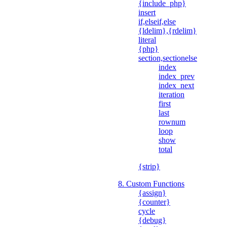
{include_php}
insert
if,elseif,else
{ldelim},{rdelim}
literal
{php}
section,sectionelse
index
index_prev
index_next
iteration
first
last
rownum
loop
show
total
{strip}
8. Custom Functions
{assign}
{counter}
cycle
{debug}