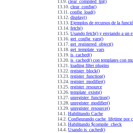
13.9.
clear_compiled_tpl()
13.10.
clear_config()
13.11.
config_load()
13.12.
display()
13.13.
Ejemplos de recursos de la funci
13.14.
fetch()
13.15.
Usando fetch() y enviando a un e
13.16.
get_config_vars()
13.17.
get_registered_object()
13.18.
get_template_vars
13.19.
is_cached()
13.20.
is_cached() con templates con mu
13.21.
loading filter plugins
13.22.
register_block()
13.23.
register_function()
13.24.
register_modifier()
13.25.
register_resource
13.26.
template_exists()
13.27.
unregister_function()
13.28.
unregister_modifier()
13.29.
unregister_resource()
14.1.
Habilitando Cache
14.2.
Configurando cache_lifetime por 
14.3.
Habilitando $compile_check
14.4.
Usando is_cached()