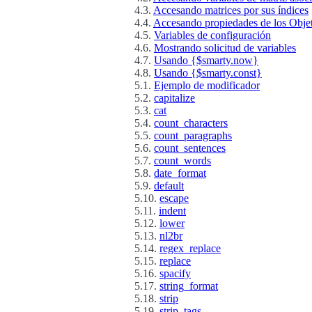
4.3.
Accesando matrices por sus índices
4.4.
Accesando propiedades de los Obje
4.5.
Variables de configuración
4.6.
Mostrando solicitud de variables
4.7.
Usando {$smarty.now}
4.8.
Usando {$smarty.const}
5.1.
Ejemplo de modificador
5.2.
capitalize
5.3.
cat
5.4.
count_characters
5.5.
count_paragraphs
5.6.
count_sentences
5.7.
count_words
5.8.
date_format
5.9.
default
5.10.
escape
5.11.
indent
5.12.
lower
5.13.
nl2br
5.14.
regex_replace
5.15.
replace
5.16.
spacify
5.17.
string_format
5.18.
strip
5.19.
strip_tags