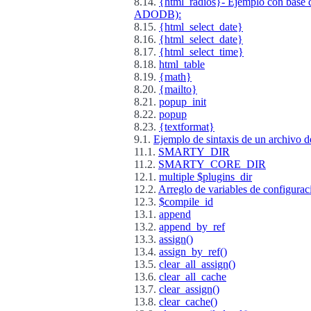
8.14.
{html_radios}- Ejemplo con base
ADODB):
8.15.
{html_select_date}
8.16.
{html_select_date}
8.17.
{html_select_time}
8.18.
html_table
8.19.
{math}
8.20.
{mailto}
8.21.
popup_init
8.22.
popup
8.23.
{textformat}
9.1.
Ejemplo de sintaxis de un archivo d
11.1.
SMARTY_DIR
11.2.
SMARTY_CORE_DIR
12.1.
multiple $plugins_dir
12.2.
Arreglo de variables de configurac
12.3.
$compile_id
13.1.
append
13.2.
append_by_ref
13.3.
assign()
13.4.
assign_by_ref()
13.5.
clear_all_assign()
13.6.
clear_all_cache
13.7.
clear_assign()
13.8.
clear_cache()