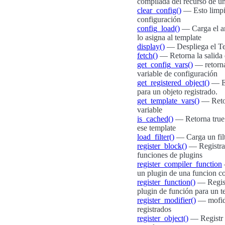
compilada del recurso de un
clear_config()
— Esto limpia
configuración
config_load()
— Carga el ar
lo asigna al template
display()
— Despliega el T
fetch()
— Retorna la salida 
get_config_vars()
— retorna
variable de configuración
get_registered_object()
— Es
para un objeto registrado.
get_template_vars()
— Retor
variable
is_cached()
— Retorna true 
ese template
load_filter()
— Carga un filt
register_block()
— Registra
funciones de plugins
register_compiler_function
un plugin de una funcion c
register_function()
— Regist
plugin de función para un t
register_modifier()
— mofidi
registrados
register_object()
— Registr u