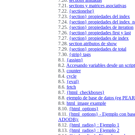
7.20.
sections anidadas
7.21.
sections y matrices asociativas
7.22.
{sectionelse}
7.23.
{section} propiedades del index
7.24.
{section} propiedades del index_n
7.25.
{section} propiedades de iteration
7.26.
{section} propiedades first y last
7.27.
{section} propiedades de index
7.28.
section atributos de show
7.29.
{section} propiedades de total
7.30.
{strip} tags
8.1.
{assign}
8.2.
Accesando variables desde un scrip
8.3.
counter
8.4.
cycle
8.5.
{eval}
8.6.
fetch
8.7.
{html_checkboxes}
8.8.
ejemplo de base de datos (eg PE
8.9.
html_image example
8.10.
{html_options}
8.11.
{html_options} - Ejemplo con bas
ADODB):
8.12.
{html_radios} : Ejemplo 1
8.13.
{html_radios} : Ejemplo 2