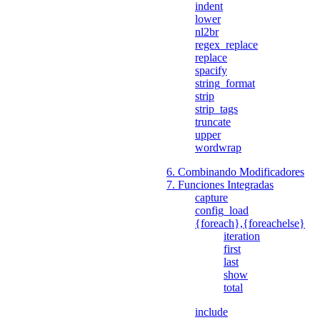
indent
lower
nl2br
regex_replace
replace
spacify
string_format
strip
strip_tags
truncate
upper
wordwrap
6. Combinando Modificadores
7. Funciones Integradas
capture
config_load
{foreach},{foreachelse}
iteration
first
last
show
total
include