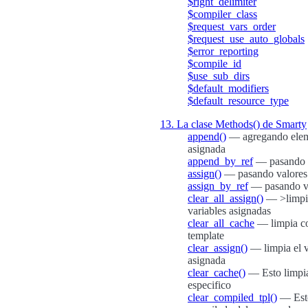
$right_delimiter
$compiler_class
$request_vars_order
$request_use_auto_globals
$error_reporting
$compile_id
$use_sub_dirs
$default_modifiers
$default_resource_type
13. La clase Methods() de Smarty
append()
— agregando eleme
asignada
append_by_ref
— pasando v
assign()
— pasando valores 
assign_by_ref
— pasando va
clear_all_assign()
— >limpia 
variables asignadas
clear_all_cache
— limpia co
template
clear_assign()
— limpia el v
asignada
clear_cache()
— Esto limpia
especifico
clear_compiled_tpl()
— Esto