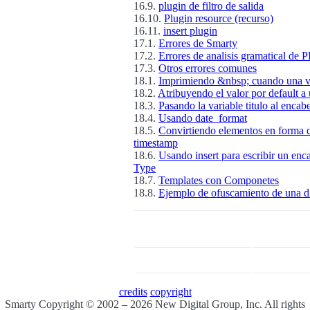
16.9.
plugin de filtro de salida
16.10.
Plugin resource (recurso)
16.11.
insert plugin
17.1.
Errores de Smarty
17.2.
Errores de analisis gramatical de 
17.3.
Otros errores comunes
18.1.
Imprimiendo &nbsp; cuando una va
18.2.
Atribuyendo el valor por default a 
18.3.
Pasando la variable titulo al encab
18.4.
Usando date_format
18.5.
Convirtiendo elementos en forma d
timestamp
18.6.
Usando insert para escribir un e
Type
18.7.
Templates con Componetes
18.8.
Ejemplo de ofuscamiento de una d
credits
copyright
Smarty Copyright © 2002 – 2026 New Digital Group, Inc. All rights