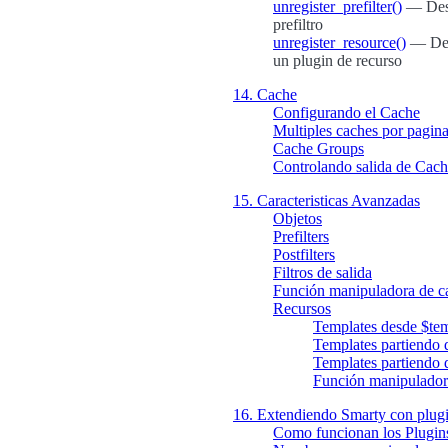
unregister_prefilter()
— Des-
prefiltro
unregister_resource()
— Des
un plugin de recurso
14. Cache
Configurando el Cache
Multiples caches por pagin
Cache Groups
Controlando salida de Cach
15. Caracteristicas Avanzadas
Objetos
Prefilters
Postfilters
Filtros de salida
Función manipuladora de c
Recursos
Templates desde $tem
Templates partiendo d
Templates partiendo d
Función manipuladora
16. Extendiendo Smarty con plug
Como funcionan los Plugin