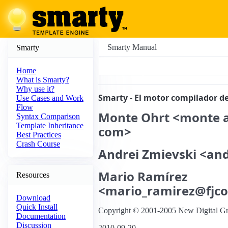
Smarty Manual
Smarty
Home
What is Smarty?
Why use it?
Smarty - El motor compilador de
Use Cases and Work
Flow
Monte
Ohrt <monte a
Syntax Comparison
Template Inheritance
com>
Best Practices
Crash Course
Andrei
Zmievski <an
Mario
Ramírez
Resources
<mario_ramirez@fjc
Download
Quick Install
Copyright © 2001-2005 New Digital Gr
Documentation
Discussion
2010-09-20