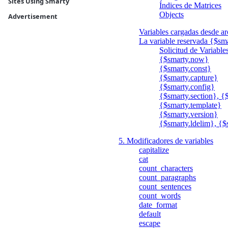
Sites Using Smarty
Índices de Matrices
Objects
Advertisement
Variables cargadas desde ar
La variable reservada {$sm
Solicitud de Variable
{$smarty.now}
{$smarty.const}
{$smarty.capture}
{$smarty.config}
{$smarty.section}, {
{$smarty.template}
{$smarty.version}
{$smarty.ldelim}, {$
5. Modificadores de variables
capitalize
cat
count_characters
count_paragraphs
count_sentences
count_words
date_format
default
escape