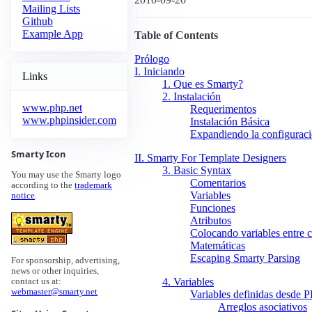
Mailing Lists
Github
Example App
Table of Contents
Prólogo
I. Iniciando
Links
1. Que es Smarty?
2. Instalación
www.php.net
Requerimentos
www.phpinsider.com
Instalación Básica
Expandiendo la configurac
Smarty Icon
II. Smarty For Template Designers
3. Basic Syntax
You may use the Smarty logo
Comentarios
according to the
trademark
Variables
notice
.
Funciones
Atributos
Colocando variables entre c
Matemáticas
Escaping Smarty Parsing
For sponsorship, advertising,
news or other inquiries,
4. Variables
contact us at:
webmaster@smarty.net
Variables definidas desde 
Arreglos asociativos