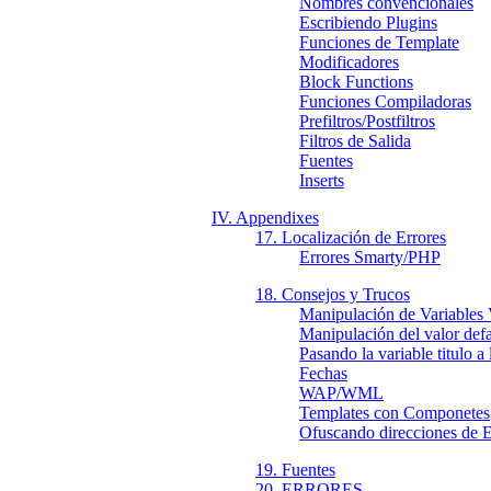
Nombres convencionales
Escribiendo Plugins
Funciones de Template
Modificadores
Block Functions
Funciones Compiladoras
Prefiltros/Postfiltros
Filtros de Salida
Fuentes
Inserts
IV. Appendixes
17. Localización de Errores
Errores Smarty/PHP
18. Consejos y Trucos
Manipulación de Variables 
Manipulación del valor defa
Pasando la variable titulo a
Fechas
WAP/WML
Templates con Componetes
Ofuscando direcciones de 
19. Fuentes
20. ERRORES