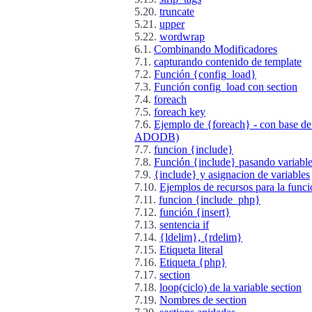
5.20.
truncate
5.21.
upper
5.22.
wordwrap
6.1.
Combinando Modificadores
7.1.
capturando contenido de template
7.2.
Función {config_load}
7.3.
Función config_load con section
7.4.
foreach
7.5.
foreach key
7.6.
Ejemplo de {foreach} - con base d
ADODB)
7.7.
funcion {include}
7.8.
Función {include} pasando variabl
7.9.
{include} y asignacion de variables
7.10.
Ejemplos de recursos para la funci
7.11.
funcion {include_php}
7.12.
función {insert}
7.13.
sentencia if
7.14.
{ldelim}, {rdelim}
7.15.
Etiqueta literal
7.16.
Etiqueta {php}
7.17.
section
7.18.
loop(ciclo) de la variable section
7.19.
Nombres de section