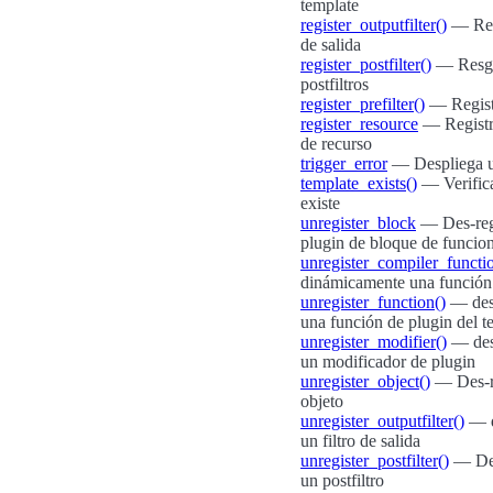
template
register_outputfilter()
— Regi
de salida
register_postfilter()
— Resgi
postfiltros
register_prefilter()
— Registr
register_resource
— Registr
de recurso
trigger_error
— Despliega u
template_exists()
— Verifica
existe
unregister_block
— Des-reg
plugin de bloque de funcio
unregister_compiler_functi
dinámicamente una función
unregister_function()
— des-
una función de plugin del t
unregister_modifier()
— des-
un modificador de plugin
unregister_object()
— Des-re
objeto
unregister_outputfilter()
— d
un filtro de salida
unregister_postfilter()
— Des
un postfiltro