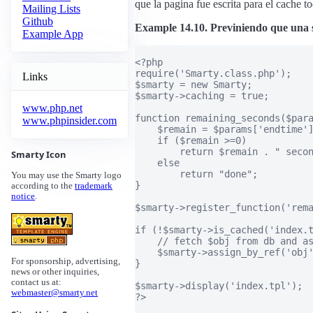
que la pagina fue escrita para el cache to
Mailing Lists
Github
Example 14.10. Previniendo que una s
Example App
<?php

require('Smarty.class.php');

Links
$smarty = new Smarty;

$smarty->caching = true;

www.php.net
function remaining_seconds($para
www.phpinsider.com
    $remain = $params['endtime']
    if ($remain >=0)

        return $remain . " secon
Smarty Icon
    else

        return "done";

You may use the Smarty logo
}

according to the
trademark
notice
.
$smarty->register_function('rema
if (!$smarty->is_cached('index.t
    // fetch $obj from db and as
    $smarty->assign_by_ref('obj'
For sponsorship, advertising,
}

news or other inquiries,
contact us at:
$smarty->display('index.tpl');

webmaster@smarty.net
?>
