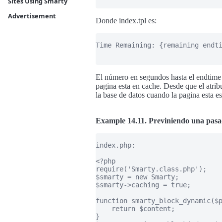
Sites Using Smarty
Advertisement
Donde index.tpl es:
Time Remaining: {remaining endti
El número en segundos hasta el endtime d
pagina esta en cache. Desde que el atrib
la base de datos cuando la pagina esta es
Example 14.11. Previniendo una pasad
index.php:

<?php

require('Smarty.class.php');

$smarty = new Smarty;

$smarty->caching = true;

function smarty_block_dynamic($p
    return $content;

}
