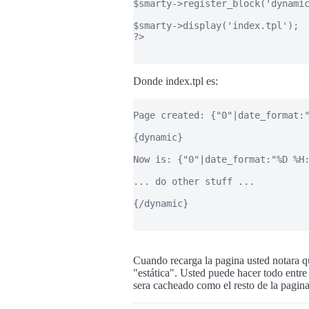
$smarty->register_block('dynamic
$smarty->display('index.tpl');

?>

Donde index.tpl es:
Page created: {"0"|date_format:"
{dynamic}

Now is: {"0"|date_format:"%D %H:
... do other stuff ...

{/dynamic}

Cuando recarga la pagina usted notara q
"estática". Usted puede hacer todo entre
sera cacheado como el resto de la pagina