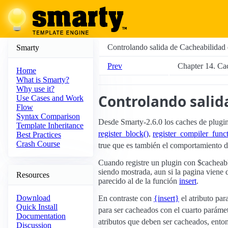
Controlando salida de Cacheabilidad 
Smarty
Prev
Chapter 14. Ca
Home
What is Smarty?
Why use it?
Controlando salid
Use Cases and Work
Flow
Syntax Comparison
Desde Smarty-2.6.0 los caches de plugins
Template Inheritance
register_block()
,
register_compiler_funct
Best Practices
Crash Course
true que es también el comportamiento de
Cuando registre un plugin con $cacheable
siendo mostrada, aun si la pagina viene
Resources
parecido al de la función
insert
.
Download
En contraste con
{insert}
el atributo par
Quick Install
para ser cacheados con el cuarto paráme
Documentation
atributos que deben ser cacheados, enton
Discussion