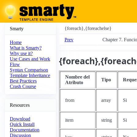
{foreach},{foreachelse}
Smarty
Prev
Chapter 7. Funcio
Home
What is Smarty?
Why use it?
{foreach},{foreach
Use Cases and Work
Flow
Syntax Comparison
Template Inheritance
Nombre del
Tipo
Reque
Best Practices
Atributo
Crash Course
from
array
Si
Resources
Download
item
string
Si
Quick Install
Documentation
Discussion