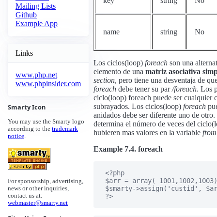
key
string
No
Mailing Lists
Github
Example App
name
string
No
Links
Los ciclos(loop)
foreach
son una alterna
elemento de una
matriz asociativa simp
www.php.net
section
, pero tiene una desventaja de qu
www.phpinsider.com
foreach
debe tener su par
/foreach
. Los 
ciclo(loop) foreach puede ser cualquier 
subrayados. Los ciclos(loop)
foreach
pue
Smarty Icon
anidados debe ser diferente uno de otro.
You may use the Smarty logo
determina el número de veces del ciclo(
according to the
trademark
hubieren mas valores en la variable
from
notice
.
Example 7.4. foreach
   <?php

   $arr = array( 1001,1002,1003)
For sponsorship, advertising,
   $smarty->assign('custid', $ar
news or other inquiries,
   ?>

contact us at:
webmaster@smarty.net