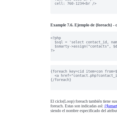
  cell: 760-1234<br />

Example 7.6. Ejemplo de {foreach} 
<?php

  $sql = 'select contact_id, nam
  $smarty->assign("contacts", $d
?>

{foreach key=cid item=con from=$
  <a href="contact.php?contact_i
{/foreach}

El ciclo(Loop) foreach también tiene sus
foreach. Estas son indicadas así:
{$smart
siendo el nombre especificado del atrib