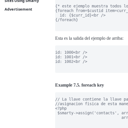
Sites Using Smarty
{* este ejemplo muestra todos lo
Advertisement
{foreach from=$custid item=curr_
  id: {$curr_id}<br />

{/foreach}

Esta es la salida del ejemplo de arriba:
id: 1000<br />

id: 1001<br />

id: 1002<br />

Example 7.5. foreach key
// La llave contiene la llave pa
//asignacion fisica de esta mane
<?php

 $smarty->assign('contacts', arr
                             arr
                                
                                