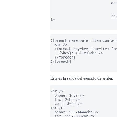
                             arr
                                
                                
                             ));
?>

{foreach name=outer item=contact
  <hr />

  {foreach key=key item=item fro
    {$key}: {$item}<br />

  {/foreach}

{/foreach}

Esta es la salida del ejemplo de arriba:
<hr />

  phone: 1<br />

  fax: 2<br />

  cell: 3<br />

<hr />

  phone: 555-4444<br />

  fax: 555-3333<br />
