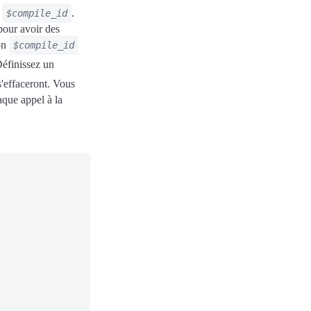
n
.
$compile_id
pour avoir des
ion
$compile_id
Définissez un
'effaceront. Vous
aque appel à la