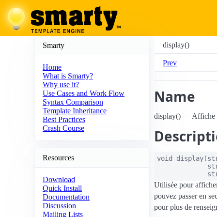
display()
Smarty
Prev
Home
What is Smarty?
Why use it?
Name
Use Cases and Work Flow
Syntax Comparison
Template Inheritance
display() — Affiche 
Best Practices
Crash Course
Descript
Resources
void
display
(
st
st
st
Download
Utilisée pour affiche
Quick Install
pouvez passer en sec
Documentation
Discussion
pour plus de rensei
Mailing Lists