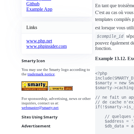
Github
En tant que troisièm
Example App
C'est au cas où vous
templates compilés po
Links
est lorsque vous util
sépa
$compile_id
www.php.net
pouvez également déf
www.phpinsider.com
fonction.
Example 13.12. Exe
Smarty Icon
You may use the Smarty logo according to
<?php

the
trademark notice
.
include(SMARTY_D
$smarty = new Sm
$smarty->caching
// ne fait un ap
For sponsorship, advertising, news or other
// de cache n'ex
inquiries, contact us at:
if(!$smarty->is_
webmaster@smarty.net
    // quelques 
Sites Using Smarty
    $address = '
Advertisement
    $db_data = ar
                