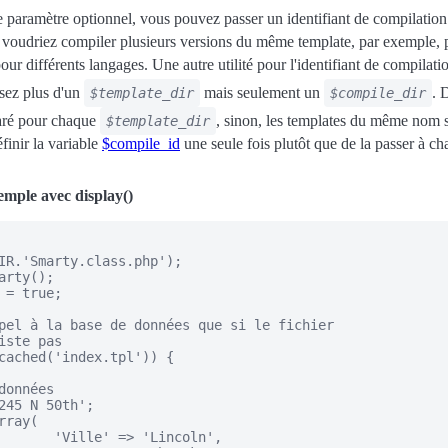
e paramètre optionnel, vous pouvez passer un identifiant de compilatio
 voudriez compiler plusieurs versions du même template, par exemple, 
ur différents langages. Une autre utilité pour l'identifiant de compilat
isez plus d'un
mais seulement un
. 
$template_dir
$compile_dir
ré pour chaque
, sinon, les templates du même nom s
$template_dir
inir la variable
$compile_id
une seule fois plutôt que de la passer à ch
mple avec display()
IR.'Smarty.class.php');

arty();

 = true;

pel à la base de données que si le fichier

iste pas

cached('index.tpl')) {

données

245 N 50th';

ray(

       'Ville' => 'Lincoln',
