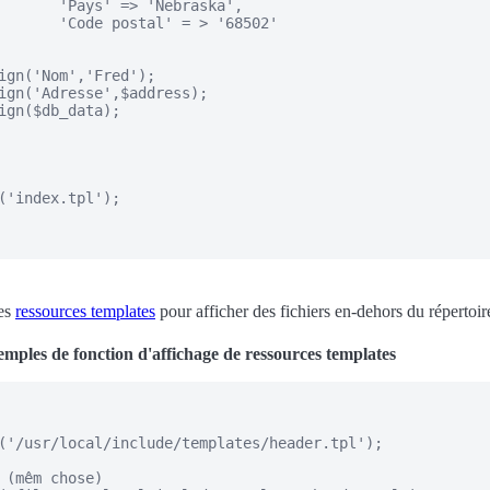
       'Pays' => 'Nebraska',

       'Code postal' = > '68502'

ign('Nom','Fred');

ign('Adresse',$address);

ign($db_data);

('index.tpl');

des
ressources templates
pour afficher des fichiers en-dehors du répertoi
mples de fonction d'affichage de ressources templates
('/usr/local/include/templates/header.tpl');

 (mêm chose)
