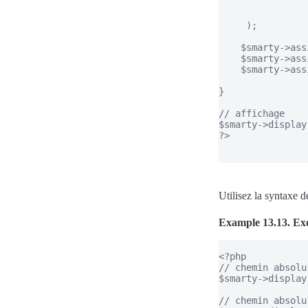
                
                
     );

    $smarty->ass
    $smarty->ass
    $smarty->ass
}

// affichage

$smarty->display
?>

Utilisez la syntaxe 
Example 13.13. Exe
<?php

// chemin absolu

$smarty->display
// chemin absolu