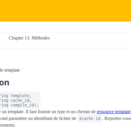
Chapter 13. Méthodes
le template
ion
ring
template
,
ring
cache_id
,
ring
compile_id
);
r un template. Il faut fournir un type et un chemin de
ressource template
ond paramètre un identifiant de fichier de
. Reportez-vous
$cache id
gnements.