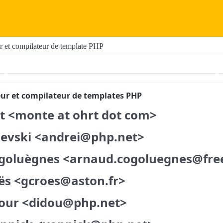
r et compilateur de template PHP
eur et compilateur de templates PHP
t <monte at ohrt dot com>
evski <andrei@php.net>
goluègnes <arnaud.cogoluegnes@free
ës <gcroes@aston.fr>
our <didou@php.net>