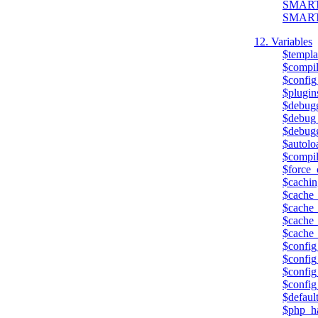
SMAR
SMAR
12. Variables
$templa
$compil
$config
$plugin
$debug
$debug_
$debugg
$autoloa
$compi
$force_
$cachin
$cache_
$cache_
$cache_
$cache
$config
$config
$config
$config
$defaul
$php_h