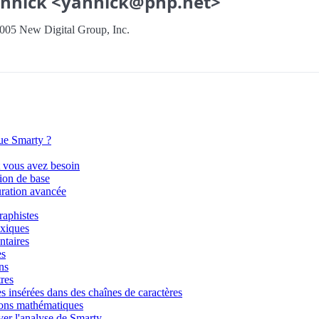
nnick <yannick@php.net>
005 New Digital Group, Inc.
que Smarty ?
 vous avez besoin
tion de base
ration avancée
raphistes
axiques
taires
es
ns
res
s insérées dans des chaînes de caractères
ons mathématiques
ver l'analyse de Smarty