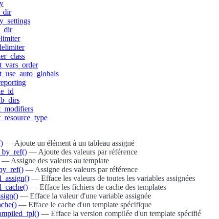
ty
_dir
y_settings
_dir
limiter
elimiter
er_class
t_vars_order
t_use_auto_globals
reporting
e_id
b_dirs
t_modifiers
t_resource_type
)
— Ajoute un élément à un tableau assigné
by_ref()
— Ajoute des valeurs par référence
— Assigne des valeurs au template
by_ref()
— Assigne des valeurs par référence
l_assign()
— Efface les valeurs de toutes les variables assignées
ll_cache()
— Efface les fichiers de cache des templates
sign()
— Efface la valeur d'une variable assignée
ache()
— Efface le cache d'un template spécifique
ompiled_tpl()
— Efface la version compilée d'un template spécifié