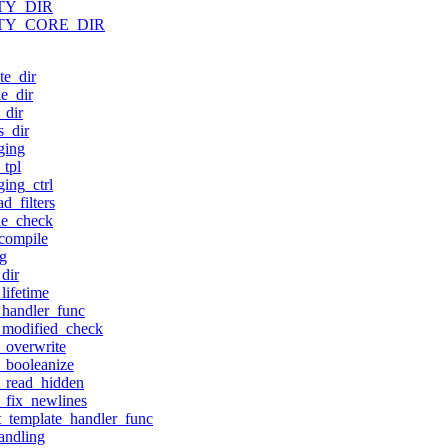
TY_DIR
TY_CORE_DIR
te_dir
e_dir
_dir
s_dir
ging
tpl
ing_ctrl
d_filters
le_check
compile
g
dir
lifetime
handler_func
_modified_check
_overwrite
_booleanize
_read_hidden
_fix_newlines
t_template_handler_func
andling