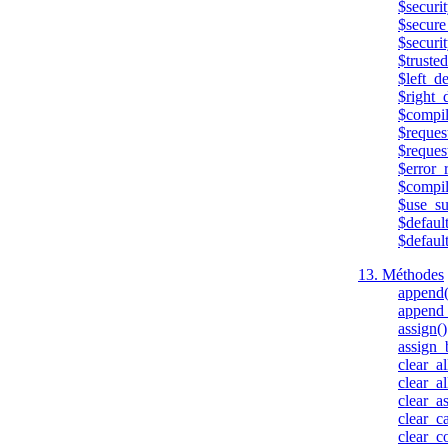
$securi
$secure
$securit
$trusted
$left_de
$right_d
$compil
$reques
$reques
$error_
$compil
$use_su
$defaul
$defaul
13. Méthodes
append(
append_
assign()
assign_
clear_al
clear_a
clear_as
clear_c
clear_c