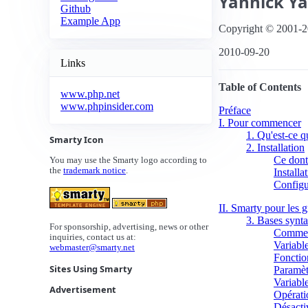
Yannick
Ya
Github
Example App
Copyright © 2001-2
2010-09-20
Links
Table of Contents
www.php.net
www.phpinsider.com
Préface
I. Pour commencer
1. Qu'est-ce 
Smarty Icon
2. Installation
Ce dont
You may use the Smarty logo according to
the
trademark notice
.
Installa
Configu
II. Smarty pour les g
3. Bases synt
For sponsorship, advertising, news or other
Commen
inquiries, contact us at:
Variabl
webmaster@smarty.net
Fonctio
Sites Using Smarty
Paramèt
Variable
Advertisement
Opérati
Désacti