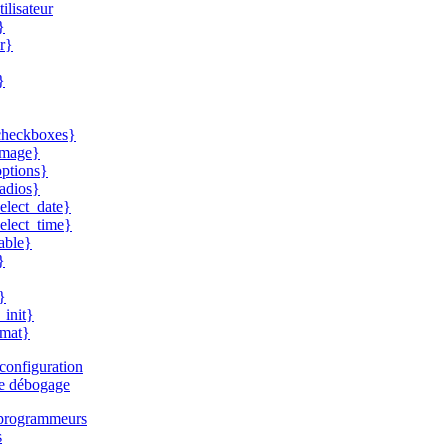
ilisateur
}
r}
}
checkboxes}
image}
ptions}
adios}
elect_date}
elect_time}
able}
}
}
init}
rmat}
 configuration
de débogage
s programmeurs
s