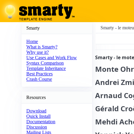
Smarty - le moteu
Smarty
Home
What is Smarty?
Why use it?
Smarty - le mot
Use Cases and Work Flow
Syntax Comparison
Monte
Ohr
Template Inheritance
Best Practices
Crash Course
Andrei
Zmi
Arnaud
Co
Resources
Gérald
Cro
Download
Quick Install
Mehdi
Ach
Documentation
Discussion
Mailing Lists