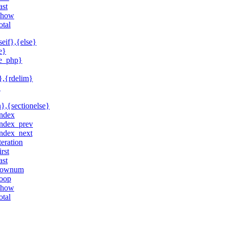
ast
show
total
seif},{else}
e}
de_php}
},{rdelim}
}
n},{sectionelse}
index
index_prev
index_next
iteration
irst
ast
rownum
loop
show
total