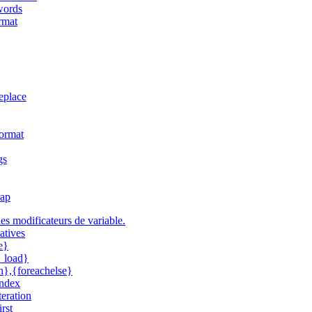
words
rmat
eplace
format
gs
ap
s modificateurs de variable.
atives
e}
_load}
h},{foreachelse}
index
iteration
irst