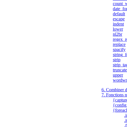
count_
date_fo
default
escape
indent
lower
nl2br
regex_r
replace
spacify
string_
strip
strip_ta
truncate
upper
wordwr
6. Combiner de
7. Fonctions n
{captur
{config
{foreac
.
.
.f