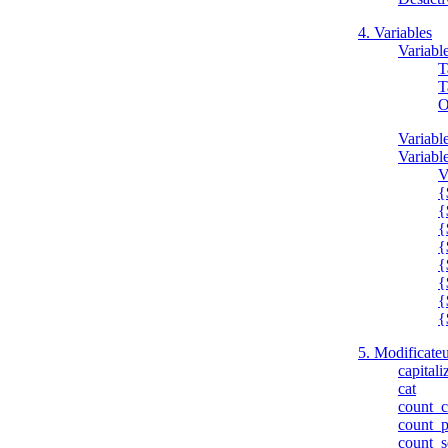
4. Variables
Variabl
T
T
O
Variabl
Variabl
V
{
{
{
{
{
{
{
{
5. Modificateu
capitali
cat
count_c
count_p
count_s