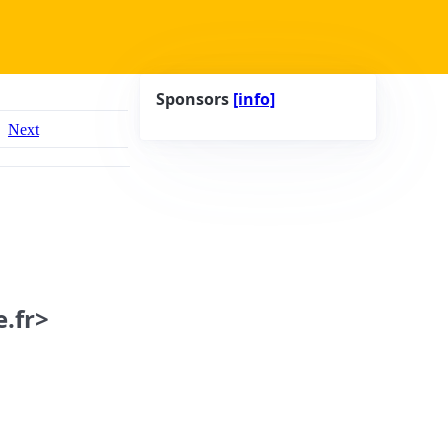
Sponsors
[info]
Next
.fr>