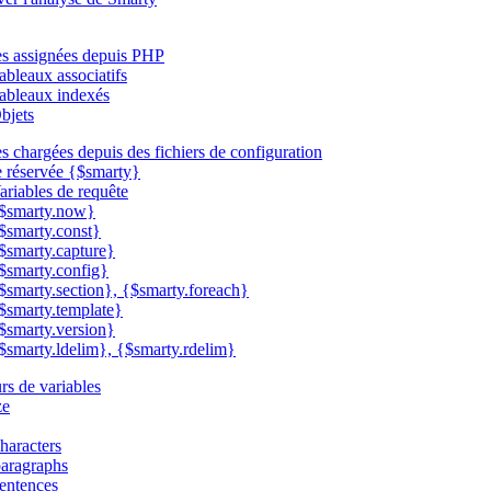
es assignées depuis PHP
ableaux associatifs
ableaux indexés
bjets
es chargées depuis des fichiers de configuration
e réservée {$smarty}
ariables de requête
$smarty.now}
$smarty.const}
$smarty.capture}
$smarty.config}
$smarty.section}, {$smarty.foreach}
$smarty.template}
$smarty.version}
$smarty.ldelim}, {$smarty.rdelim}
rs de variables
ze
haracters
aragraphs
entences