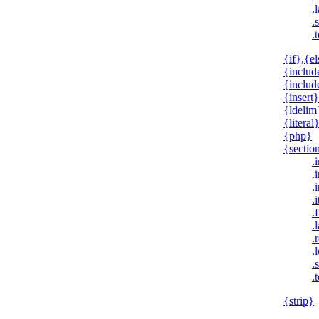
.l
.
.
{if},{el
{includ
{inclu
{insert}
{ldelim
{literal
{php}
{sectio
.
.
.
.
.f
.l
.
.
.
.
{strip}