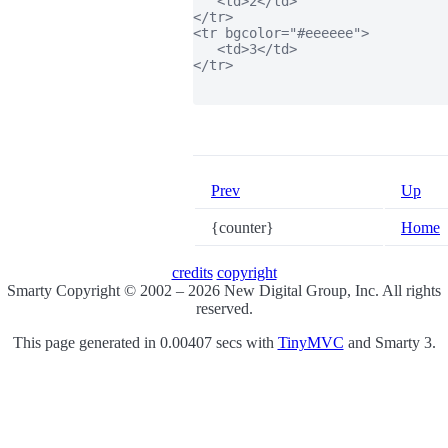
   <td>2</td>

</tr>

<tr bgcolor="#eeeeee">

   <td>3</td>

</tr>

Prev
Up
{counter}
Home
credits
copyright
Smarty Copyright © 2002 – 2026 New Digital Group, Inc. All rights
reserved.
This page generated in 0.00407 secs with
TinyMVC
and Smarty 3.