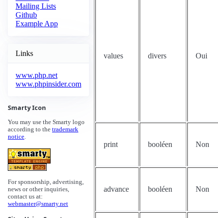
Mailing Lists
Github
Example App
Links
values
divers
Oui
www.php.net
www.phpinsider.com
Smarty Icon
You may use the Smarty logo
according to the
trademark
notice
.
print
booléen
Non
For sponsorship, advertising,
advance
booléen
Non
news or other inquiries,
contact us at:
webmaster@smarty.net