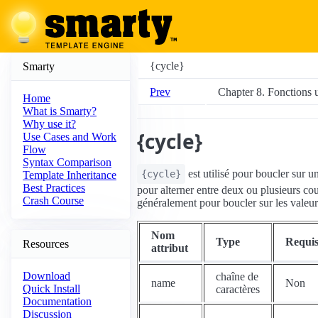
{cycle}
Smarty
Prev
Chapter 8. Fonctions u
Home
What is Smarty?
Why use it?
{cycle}
Use Cases and Work
Flow
Syntax Comparison
est utilisé pour boucler sur u
{cycle}
Template Inheritance
Best Practices
pour alterner entre deux ou plusieurs co
Crash Course
généralement pour boucler sur les valeur
Nom
Type
Requi
Resources
attribut
Download
chaîne de
name
Non
Quick Install
caractères
Documentation
Discussion