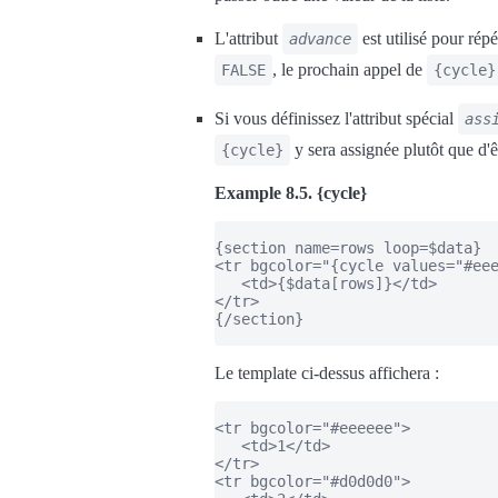
L'attribut
est utilisé pour rép
advance
, le prochain appel de
FALSE
{cycle}
Si vous définissez l'attribut spécial
ass
y sera assignée plutôt que d'ê
{cycle}
Example 8.5. {cycle}
{section name=rows loop=$data}

<tr bgcolor="{cycle values="#eee
   <td>{$data[rows]}</td>

</tr>

{/section}

Le template ci-dessus affichera :
<tr bgcolor="#eeeeee">

   <td>1</td>

</tr>

<tr bgcolor="#d0d0d0">
