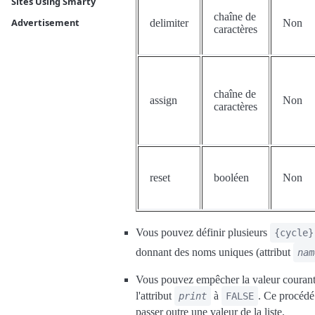
Sites Using Smarty
chaîne de
Advertisement
delimiter
Non
caractères
chaîne de
assign
Non
caractères
reset
booléen
Non
Vous pouvez définir plusieurs
{cycle}
donnant des noms uniques (attribut
nam
Vous pouvez empêcher la valeur courante 
l'attribut
à
. Ce procédé 
print
FALSE
passer outre une valeur de la liste.