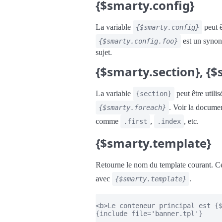
{$smarty.config}
La variable
peut ê
{$smarty.config}
est un syno
{$smarty.config.foo}
sujet.
{$smarty.section}, {
La variable
peut être utili
{section}
. Voir la docume
{$smarty.foreach}
comme
,
, etc.
.first
.index
{$smarty.template}
Retourne le nom du template courant. C
avec
.
{$smarty.template}
<b>Le conteneur principal est {$
{include file='banner.tpl'}
