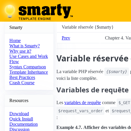
Variable réservée {$smarty}
Smarty
Prev
Chapter 4. Va
Home
What is Smarty?
Why use it?
Variable réservée
Use Cases and Work
Flow
Syntax Comparison
La variable PHP réservée
p
{$smarty}
Template Inheritance
Best Practices
voici la liste complète.
Crash Course
Variables de requête
Resources
Les
variables de requête
comme
$_GET
et
$request_vars_order
$request
Download
:
Quick Install
Documentation
Example 4.7. Afficher des variables d
Discussion