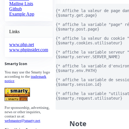
Mailing Lists
Github
{* Affiche la valeur de page dan
Example App
{$smarty.get.page}

{* affiche la variable "page" ré
{$smarty.post.page}

Links
{* affiche la valeur du cookie "
{$smarty.cookies.utilisateur}

www.php.net
www.phpinsider.com
{* affiche la variable serveur "
{$smarty.server.SERVER_NAME}

Smarty Icon
{* affiche la variable d'environ
{$smarty.env.PATH}

You may use the Smarty logo
according to the
trademark
{* affiche la variable de sessio
notice
.
{$smarty.session.id}

{* affiche la variable "utilisat
{$smarty.request.utilisateur}

For sponsorship, advertising,
news or other inquiries,
contact us at:
Note
webmaster@smarty.net