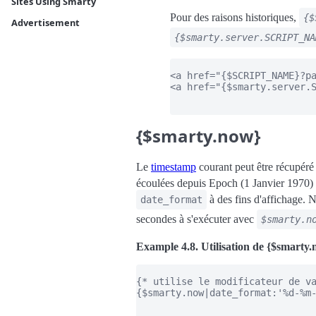
Sites Using Smarty
Pour des raisons historiques,
{$
Advertisement
{$smarty.server.SCRIPT_NA
<a href="{$SCRIPT_NAME}?pa
<a href="{$smarty.server.S
{$smarty.now}
Le
timestamp
courant peut être récupéré
écoulées depuis Epoch (1 Janvier 1970) e
à des fins d'affichage. 
date_format
secondes à s'exécuter avec
$smarty.n
Example 4.8. Utilisation de {$smarty
{* utilise le modificateur de va
{$smarty.now|date_format:'%d-%m-