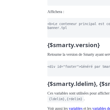
Affichera :
<b>Le conteneur principal est co
banner.tpl

{$smarty.version}
Retourne la version de Smarty ayant serv
<div id="footer">Généré par Smar
{$smarty.ldelim}, {$
Ces variables sont utilisées pour afficher
.
{ldelim},{rdelim}
Voir aussi les
variables
et les
variables d