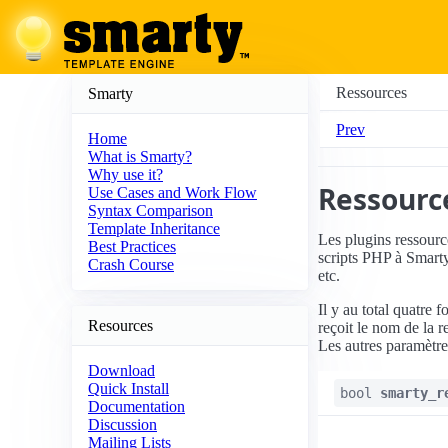
Ressources
Smarty
Prev
Home
What is Smarty?
Why use it?
Ressourc
Use Cases and Work Flow
Syntax Comparison
Template Inheritance
Les plugins ressour
Best Practices
scripts PHP à Smart
Crash Course
etc.
Il y au total quatre 
Resources
reçoit le nom de la
Les autres paramètre
Download
Quick Install
bool
smarty_r
Documentation
Discussion
Mailing Lists