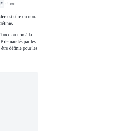
sinon.
SE
dée est sûre ou non.
définie.
fiance ou non à la
HP demandés par les
t être définie pour les