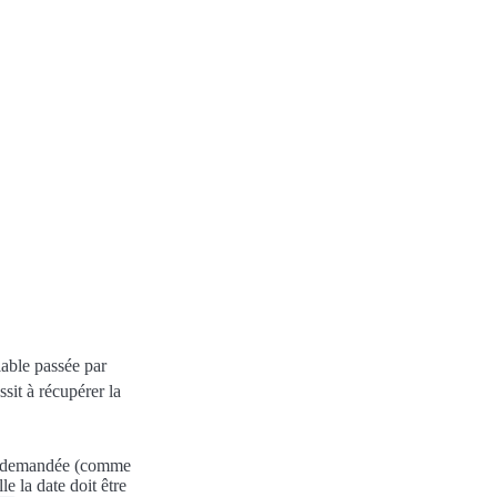
iable passée par
ssit à récupérer la
rce demandée (comme
 la date doit être