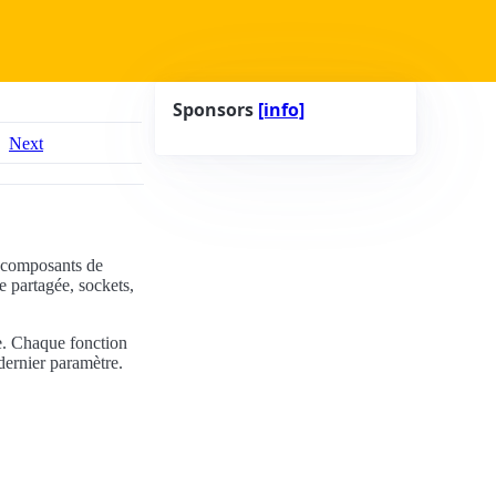
Sponsors
[info]
Next
s composants de
 partagée, sockets,
ce. Chaque fonction
ernier paramètre.