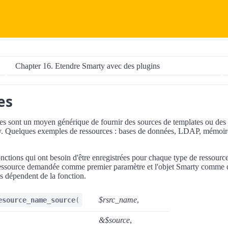
Chapter 16. Etendre Smarty avec des plugins
es
ces sont un moyen générique de fournir des sources de templates ou de
y. Quelques exemples de ressources : bases de données, LDAP, mémoire
fonctions qui ont besoin d'être enregistrées pour chaque type de ressour
 ressource demandée comme premier paramètre et l'objet Smarty comme d
s dépendent de la fonction.
$rsrc_name
,
esource_name_source
(
&$source
,