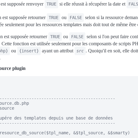
n est supposée renvoyer
si elle réussit à récupérer la date et
TRUE
FAL
n est supposée retourner
ou
selon si la ressource deman
TRUE
FALSE
sée seulement pour les ressources templates mais doit tout de même être 
on est supposée retourner
ou
selon si l'on peut faire con
TRUE
FALSE
Cette fonction est utilisée seulement pour les composants de scripts P
ou
ayant un attribut
. Quoiqu'il en soit, elle doi
php}
{insert}
src
.
ource plugin
----------------------------------------------- 

ource.db.php

source

upére des templates depuis une base de données

-----------------------------------------------

resource_db_source($tpl_name, &$tpl_source, &$smarty)
