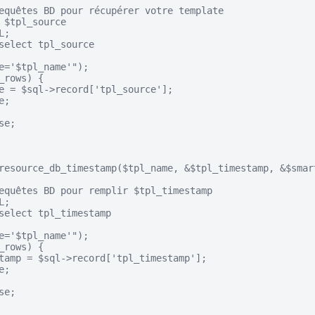
equêtes BD pour récupérer votre template

 $tpl_source

;

select tpl_source

e='$tpl_name'");

_rows) {

e = $sql->record['tpl_source'];

;

e;

resource_db_timestamp($tpl_name, &$tpl_timestamp, &$smart
equêtes BD pour remplir $tpl_timestamp

;

select tpl_timestamp

e='$tpl_name'");

_rows) {

tamp = $sql->record['tpl_timestamp'];

;

e;
