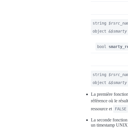
string
$rsrc_na
object
&$smarty
bool
smarty_r
string
$rsrc_na
object
&$smarty
La première fonction
référence où le résul
ressource et
FALSE
La seconde fonction
un timestamp UNIX). 