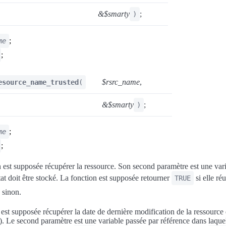
&$smarty
;
)
;
me
;
$rsrc_name
,
esource_name_trusted
(
&$smarty
;
)
;
me
;
 est supposée récupérer la ressource. Son second paramètre est une var
tat doit être stocké. La fonction est supposée retourner
si elle réu
TRUE
sinon.
 est supposée récupérer la date de dernière modification de la ressou
Le second paramètre est une variable passée par référence dans laquelle