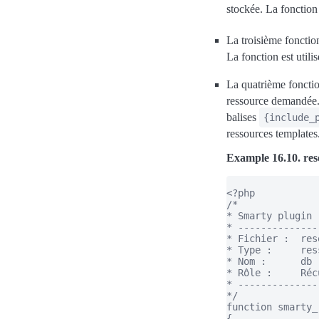
stockée. La fonctio
La troisième fonctio
La fonction est utili
La quatrième foncti
ressource demandée. 
balises
{include_
ressources templates
Example 16.10. res
<?php

/*

* Smarty plugin

* --------------
* Fichier :  res
* Type :     res
* Nom :      db

* Rôle :     Réc
* --------------
*/

function smarty_
{
