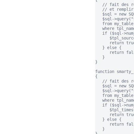
   // fait des r
   // et remplir
   $sql = new SQL
   $sql->query("
   from my_table

   where tpl_nam
   if ($sql->num
      $tpl_sourc
      return true
   } else {

      return fals
   }

}

function smarty_
{

   // fait des r
   $sql = new SQL
   $sql->query("
   from my_table

   where tpl_nam
   if ($sql->num
      $tpl_times
      return true
   } else {

      return fals
   }

}
