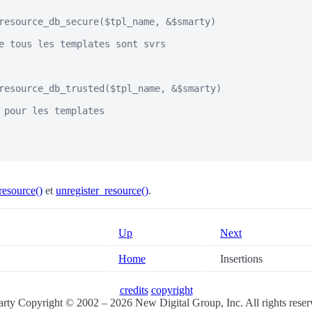
resource_db_secure($tpl_name, &$smarty)

e tous les templates sont svrs

resource_db_trusted($tpl_name, &$smarty)

 pour les templates

resource()
et
unregister_resource()
.
Up
Next
Home
Insertions
credits
copyright
rty Copyright © 2002 – 2026 New Digital Group, Inc. All rights reser