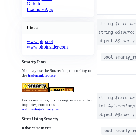
Github
Example App
string
$rsrc_na
Links
string
&$source
object
&$smarty
www.php.net
www.phpinsider.com
bool
smarty_r
Smarty Icon
You may use the Smarty logo according to
the
trademark notice
.
string
$rsrc_na
For sponsorship, advertising, news or other
inquiries, contact us at:
int
&$timestamp
webmaster@smarty.net
object
&$smarty
Sites Using Smarty
Advertisement
bool
smarty_r