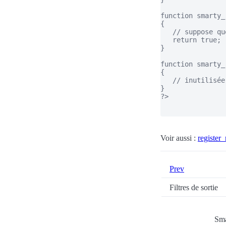
function smarty_
{

   // suppose qu
   return true;

}

function smarty_
{

   // inutilisée
}

?>

Voir aussi :
register_
Prev
Filtres de sortie
Sma