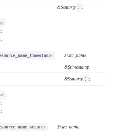
&$smarty
;
)
;
me
;
;
$rsrc_name
,
esource_name_timestamp
(
&$timestamp
,
&$smarty
;
)
;
me
;
;
$rsrc_name
,
esource_name_secure
(