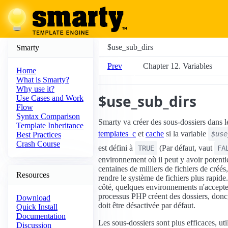
$use_sub_dirs
Smarty
Prev
Chapter 12. Variables
Home
What is Smarty?
Why use it?
$use_sub_dirs
Use Cases and Work
Flow
Syntax Comparison
Smarty va créer des sous-dossiers dans l
Template Inheritance
templates_c
et
cache
si la variable
$use
Best Practices
Crash Course
est défini à
(Par défaut, vaut
TRUE
FA
environnement où il peut y avoir potenti
centaines de milliers de fichiers de créés
Resources
rendre le système de fichiers plus rapide
côté, quelques environnements n'accepte
processus PHP créent des dossiers, donc,
Download
doit être désactivée par défaut.
Quick Install
Documentation
Les sous-dossiers sont plus efficaces, uti
Discussion