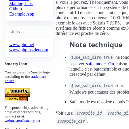
si vous le pouvez. Théoriquement, vous
Mailing Lists
plus de performance sur un système de f
Github
contenant 10 dossiers contenant chaque, 
Example App
plutôt qu'un dossier contenant 1000 fichi
exemple le cas avec Solaris 7 (UFS)... a
systèmes de fichiers récents comme ext3 o
Links
différence est proche de zéro.
Note technique
www.php.net
www.phpinsider.com
ne fonc
$use_sub_dirs=true
Smarty Icon
pas avec
safe_mode=On
, raison
laquelle c'est paramétrable et que
You may use the Smarty logo
désactivé par défaut.
according to the
trademark
notice
.
sous
$use_sub_dirs=true
Windows peut causer des problè
Safe_mode est obsolète depuis 
For sponsorship, advertising,
news or other inquiries,
Voir aussi
,
$compile_id
$cache_di
contact us at:
.
webmaster@smarty.net
$compile_dir