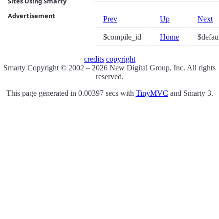
Sites Using Smarty
Advertisement
Prev
Up
Next
$compile_id
Home
$defaul
credits
copyright
Smarty Copyright © 2002 – 2026 New Digital Group, Inc. All rights
reserved.
This page generated in 0.00397 secs with
TinyMVC
and Smarty 3.