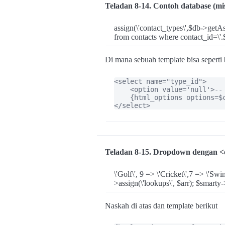
Teladan 8-14. Contoh database (
assign(\'contact_types\',$db->getAs
from contacts where contact_id=\'.
Di mana sebuah template bisa sepert
<select name="type_id">

    <option value='null'>-- 
    {html_options options=$
</select>
Teladan 8-15. Dropdown dengan 
\'Golf\', 9 => \'Cricket\',7 => \'Swi
>assign(\'lookups\', $arr); $smarty->
Naskah di atas dan template berikut