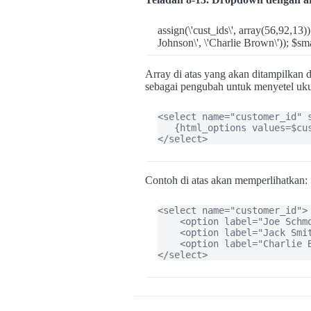
assign(\'cust_ids\', array(56,92,13)
Johnson\', \'Charlie Brown\')); $sma
Array di atas yang akan ditampilkan 
sebagai pengubah untuk menyetel ukur
<select name="customer_id" s
   {html_options values=$cu
</select>
Contoh di atas akan memperlihatkan:
<select name="customer_id">

    <option label="Joe Schmo
    <option label="Jack Smi
    <option label="Charlie B
</select>