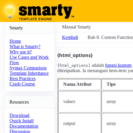
Manual Smarty
Smarty
Kembali
Bab 8. Custom Functio
Home
What is Smarty?
Why use it?
{html_options}
Use Cases and Work
Flow
adalah
fungsi kustom
{html_options}
Syntax Comparison
ditempatkan. Ia menangani item-item yan
Template Inheritance
Best Practices
Crash Course
Nama Atribut
Tipe
values
array
Resources
Download
Quick Install
output
array
Documentation
Discussion