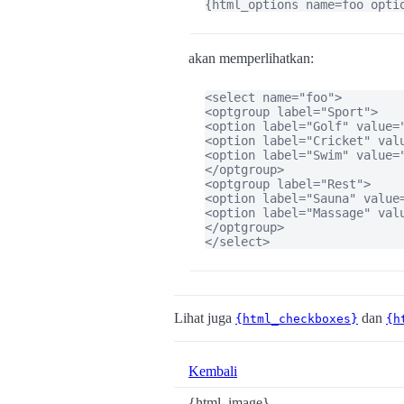
{html_options name=foo opti
akan memperlihatkan:
<select name="foo">

<optgroup label="Sport">

<option label="Golf" value="
<option label="Cricket" valu
<option label="Swim" value="
</optgroup>

<optgroup label="Rest">

<option label="Sauna" value=
<option label="Massage" valu
</optgroup>

</select>
Lihat juga
dan
{html_checkboxes}
{h
Kembali
{html_image}