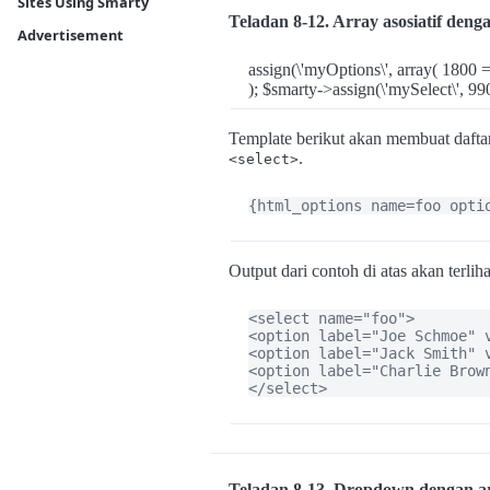
Sites Using Smarty
Teladan 8-12. Array asosiatif deng
Advertisement
assign(\'myOptions\', array( 1800 
); $smarty->assign(\'mySelect\', 990
Template berikut akan membuat dafta
.
<select>
{html_options name=foo opti
Output dari contoh di atas akan terliha
<select name="foo">

<option label="Joe Schmoe" v
<option label="Jack Smith" 
<option label="Charlie Brown
</select>
Teladan 8-13. Dropdown dengan ar