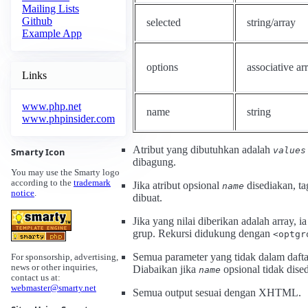
Mailing Lists
Github
selected
string/array
Example App
options
associative ar
Links
www.php.net
name
string
www.phpinsider.com
Atribut yang dibutuhkan adalah
values
Smarty Icon
dibagung.
You may use the Smarty logo
according to the
trademark
Jika atribut opsional
disediakan, t
name
notice
.
dibuat.
Jika yang nilai diberikan adalah array,
grup. Rekursi didukung dengan
<optgr
Semua parameter yang tidak dalam daftar
For sponsorship, advertising,
news or other inquiries,
Diabaikan jika
opsional tidak dise
name
contact us at:
webmaster@smarty.net
Semua output sesuai dengan XHTML.