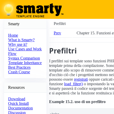
Prefiltri
Smarty
Prev
Chapter 15. Funzioni a
Home
What is Smarty?
Why use it?
Prefiltri
Use Cases and Work
Flow
Syntax Comparison
I prefiltri sui template sono funzioni P
Template Inheritance
template prima della compilazione. Sono 
Best Practices
template allo scopo di rimuovere commen
Crash Course
d'occhio ciò che i progettisti mettono nei 
possono essere
registrati
oppure caricati 
funzione
load_filter()
o impostando la va
Resources
Smarty passerà il codice sorgente del t
e si aspetterà che la funzione restituisca 
Download
Example 15.2. uso di un prefiltro
Quick Install
Documentation
Discussion