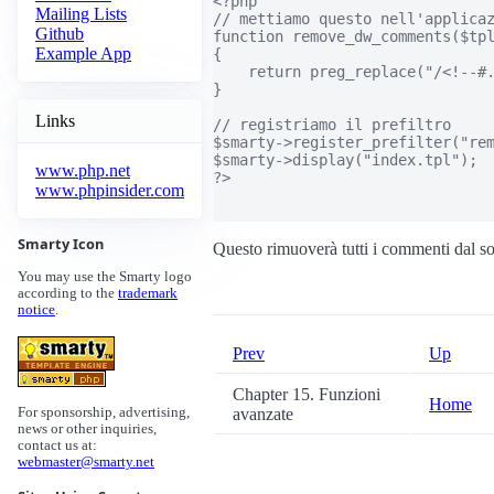
<?php

Mailing Lists
// mettiamo questo nell'applicaz
Github
function remove_dw_comments($tpl
Example App
{

    return preg_replace("/<!--#.
}

Links
// registriamo il prefiltro

$smarty->register_prefilter("rem
$smarty->display("index.tpl");

www.php.net
?>

www.phpinsider.com
Smarty Icon
Questo rimuoverà tutti i commenti dal so
You may use the Smarty logo
according to the
trademark
notice
.
Prev
Up
Chapter 15. Funzioni
Home
avanzate
For sponsorship, advertising,
news or other inquiries,
contact us at:
webmaster@smarty.net