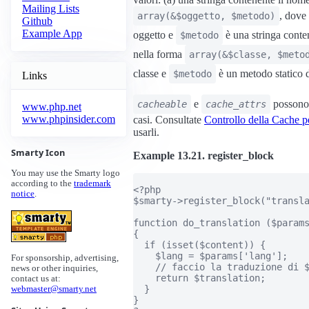
Mailing Lists
, dove
array(&$oggetto, $metodo)
Github
Example App
oggetto e
è una stringa conte
$metodo
nella forma
array(&$classe, $meto
classe e
è un metodo statico d
$metodo
Links
e
possono 
cacheable
cache_attrs
www.php.net
www.phpinsider.com
casi. Consultate
Controllo della Cache pe
usarli.
Smarty Icon
Example 13.21. register_block
You may use the Smarty logo
according to the
trademark
<?php

notice
.
$smarty->register_block("transla
function do_translation ($params
{

  if (isset($content)) {

    $lang = $params['lang'];

For sponsorship, advertising,
    // faccio la traduzione di $
news or other inquiries,
    return $translation;

contact us at:
  }

webmaster@smarty.net
}
