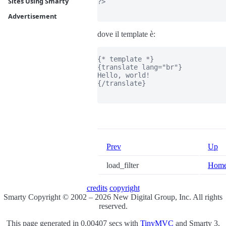
Sites Using Smarty
?>

Advertisement
dove il template è:
{* template *}

{translate lang="br"}

Hello, world!

{/translate}

Prev
Up
load_filter
Hom
credits
copyright
Smarty Copyright © 2002 – 2026 New Digital Group, Inc. All rights
reserved.
This page generated in 0.00407 secs with
TinyMVC
and Smarty 3.