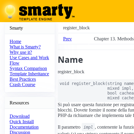
register_block
Smarty
Prev
Chapter 13. Methods
Home
What is Smarty?
Why use it?
Name
Use Cases and Work
Flow
Syntax Comparison
register_block
Template Inheritance
Best Practices
void
register_block
(
string
name
Crash Course
mixed
impl
,
bool
cachea
mixed
cache
Resources
Si può usare questa funzione per registr
blocchi. Dovete fornire il nome della fu
PHP da richiamare che implementa tale 
Download
Quick Install
Il parametro
, contenente la funz
Documentation
impl
Discussion
valori: (a) una stringa contenente il nom