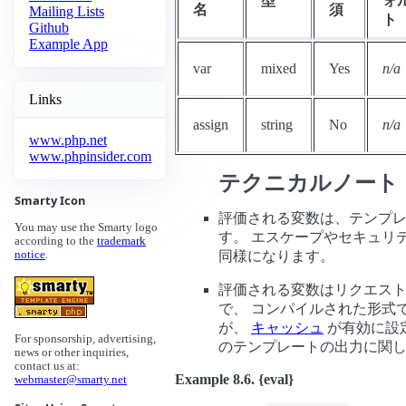
型
ォ
名
須
Mailing Lists
ト
Github
Example App
var
mixed
Yes
n/a
Links
assign
string
No
n/a
www.php.net
www.phpinsider.com
テクニカルノート
Smarty Icon
評価される変数は、テンプ
You may use the Smarty logo
す。 エスケープやセキュリ
according to the
trademark
同様になります。
notice
.
評価される変数はリクエス
で、 コンパイルされた形式
が、
キャッシュ
が有効に設
For sponsorship, advertising,
のテンプレートの出力に関
news or other inquiries,
contact us at:
Example 8.6. {eval}
webmaster@smarty.net