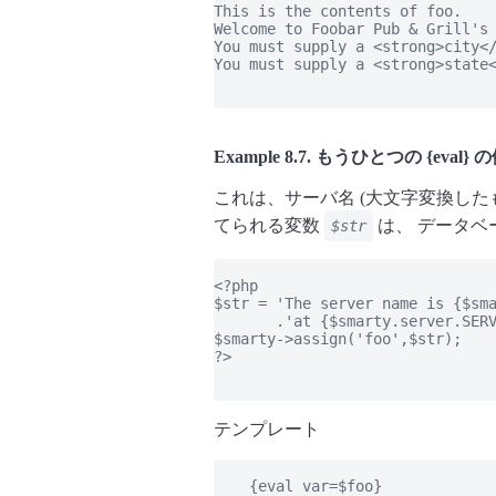
This is the contents of foo.

Welcome to Foobar Pub & Grill's 
You must supply a <strong>city</
You must supply a <strong>state<
Example 8.7. もうひとつの {eval} 
これは、サーバ名 (大文字変換したもの
てられる変数
は、 データベ
$str
<?php

$str = 'The server name is {$sma
       .'at {$smarty.server.SERV
$smarty->assign('foo',$str);

?>

テンプレート
    {eval var=$foo}
