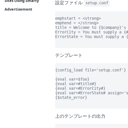
Sites Using Smarty
設定ファイル
setup.conf
Advertisement
emphstart = <strong>

emphend = </strong>

title = Welcome to {$company}'s 
ErrorCity = You must supply a {#
ErrorState = You must supply a {
テンプレート
{config_load file='setup.conf'}

{eval var=$foo}

{eval var=#title#}

{eval var=#ErrorCity#}

{eval var=#ErrorState# assign='s
{$state_error}

上のテンプレートの出力