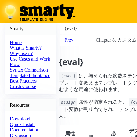
{eval}
Smarty
Prev
Chapter 8. カス
Home
What is Smarty?
Why use it?
{eval}
Use Cases and Work
Flow
Syntax Comparison
Template Inheritance
は、与えられた変数をテン
{eval}
Best Practices
プレート変数又はテンプレートタグ
Crash Course
むような用途に使われます。
属性が指定されると、
assign
{e
Resources
ート変数に割り当てられ、 テンプ
ん。
Download
Quick Install
Documentation
デ
属性
必
Discussion