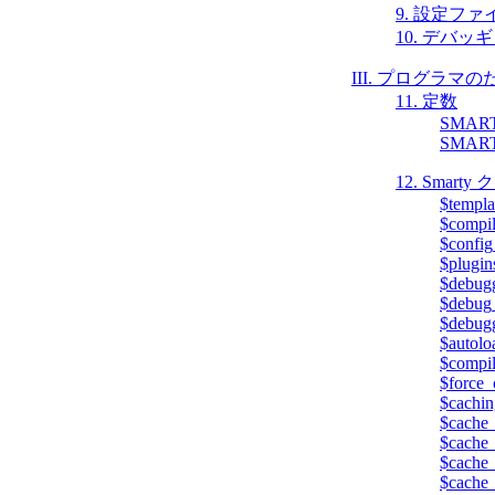
9. 設定ファ
10. デバ
III. プログラマのた
11. 定数
SMAR
SMAR
12. Smart
$templa
$compil
$config
$plugin
$debug
$debug_
$debugg
$autoloa
$compi
$force_
$cachin
$cache_
$cache_
$cache_
$cache