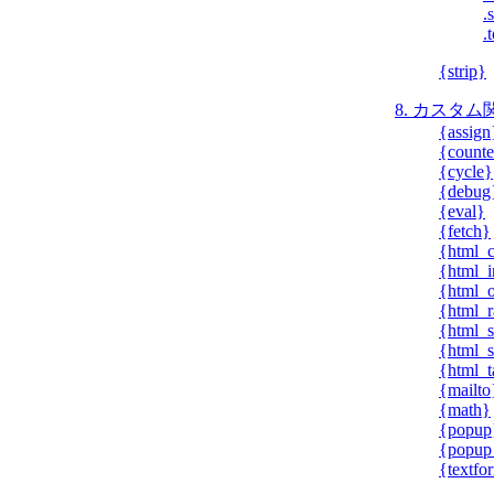
.
.
{strip}
8. カスタム
{assign
{counte
{cycle}
{debug
{eval}
{fetch}
{html_
{html_
{html_o
{html_r
{html_s
{html_s
{html_t
{mailto
{math}
{popup
{popup_
{textfo