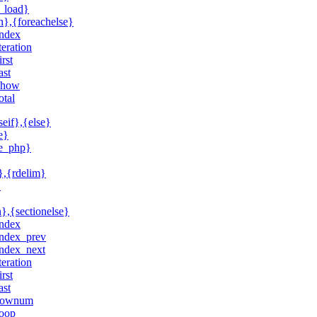
_load}
h},{foreachelse}
index
iteration
irst
ast
show
total
seif},{else}
e}
de_php}
},{rdelim}
}
n},{sectionelse}
index
index_prev
index_next
iteration
irst
ast
rownum
loop