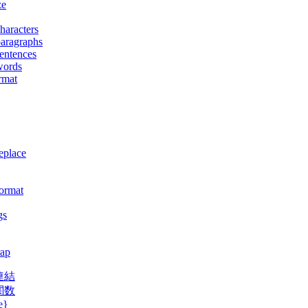
ze
haracters
aragraphs
entences
words
rmat
eplace
format
gs
ap
連結
関数
e}