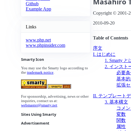
Masahiro
Github
Example App
Copyright © 2001-2
2010-09-20
Links
Table of Contents
www.php.net
www.phpinsider.com
序文
I. はじめに
Smarty Icon
1. Smarty と
2. インスト
You may use the Smarty logo according to
必要条
the
trademark notice
.
基本的
拡張セ
II. テンプレートデ
For sponsorship, advertising, news or other
inquiries, contact us at:
3. 基本構文
webmaster@smarty.net
コメン
変数
Sites Using Smarty
関数
Advertisement
属性