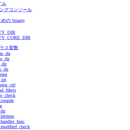
イル
ッギングコンソール
めの Smarty
TY_DIR
TY_CORE_DIR
y クラス変数
te_dir
e_dir
_dir
s_dir
ging
tpl
ing_ctrl
d_filters
le_check
compile
g
dir
lifetime
handler_func
_modified_check