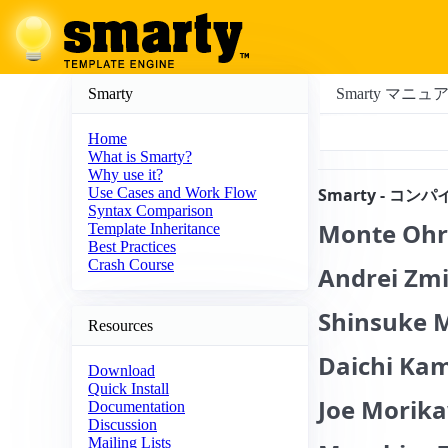
Smarty
Smarty マニュ
Home
What is Smarty?
Why use it?
Smarty - コ
Use Cases and Work Flow
Syntax Comparison
Monte
Ohr
Template Inheritance
Best Practices
Crash Course
Andrei
Zmi
Shinsuke
M
Resources
Daichi
Kame
Download
Quick Install
Joe
Morikaw
Documentation
Discussion
Mailing Lists