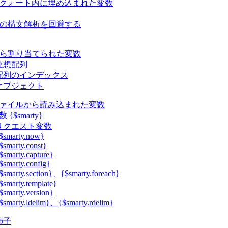
クォート内に埋め込まれた変数
ty の構文解析を回避する
 から割り当てられた変数
連想配列
配列のインデックス
オブジェクト
ァイルから読み込まれた変数
{$smarty}
リクエスト変数
$smarty.now}
$smarty.const}
$smarty.capture}
$smarty.config}
$smarty.section}、{$smarty.foreach}
$smarty.template}
$smarty.version}
$smarty.ldelim}、{$smarty.rdelim}
飾子