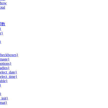
show
total
関数
}
r}
}
checkboxes}
image}
ptions}
adios}
elect_date}
elect_time}
able}
}
}
init}
rmat}