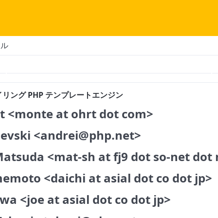
アル
ンパイリング PHP テンプレートエンジン
t <monte at ohrt dot com>
evski <andrei@php.net>
atsuda <mat-sh at fj9 dot so-net dot 
moto <daichi at asial dot co dot jp>
a <joe at asial dot co dot jp>