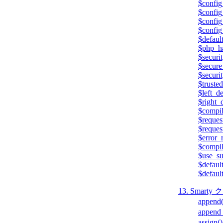
$config
$config
$config
$config
$defaul
$php_h
$securi
$secure
$securit
$trusted
$left_de
$right_d
$compil
$reques
$reques
$error_
$compil
$use_su
$defaul
$defaul
13. Smar
append(
append_
assign()