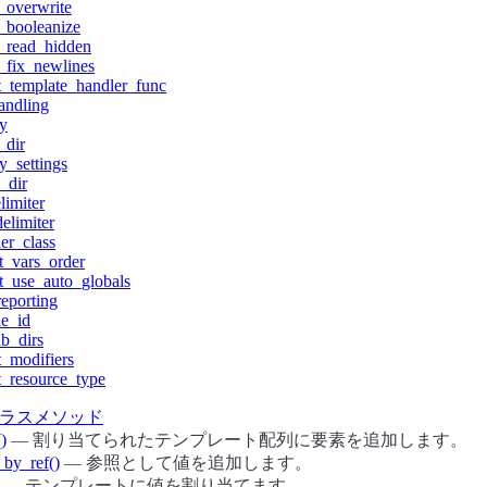
_overwrite
_booleanize
_read_hidden
_fix_newlines
t_template_handler_func
andling
ty
_dir
y_settings
_dir
limiter
elimiter
er_class
t_vars_order
t_use_auto_globals
reporting
e_id
b_dirs
t_modifiers
t_resource_type
ty クラスメソッド
)
— 割り当てられたテンプレート配列に要素を追加します。
by_ref()
— 参照として値を追加します。
— テンプレートに値を割り当てます。