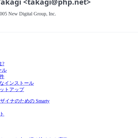
Takagi <takagi@php.net>
005 New Digital Group, Inc.
は?
ール
件
なインストール
ットアップ
ザイナのための Smarty
ト