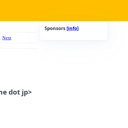
Sponsors
[info]
Next
ne dot jp>