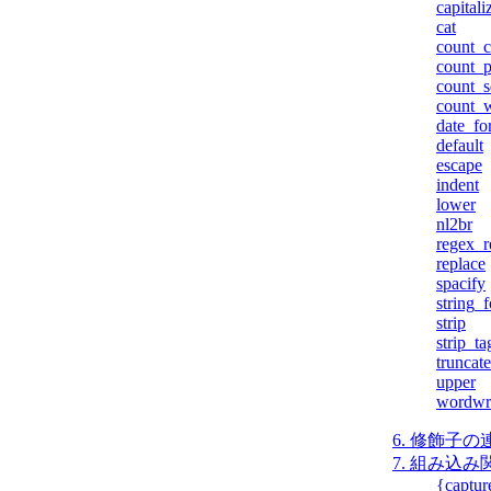
capitali
cat
count_c
count_p
count_s
count_
date_fo
default
escape
indent
lower
nl2br
regex_r
replace
spacify
string_
strip
strip_ta
truncate
upper
wordwr
6. 修飾子の
7. 組み込み
{captur