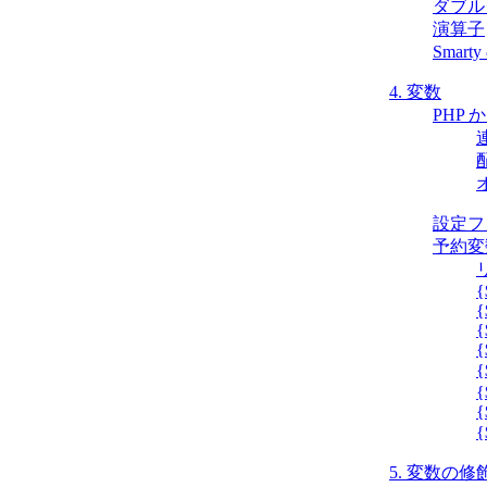
ダブル
演算子
Smar
4. 変数
PHP
設定フ
予約変数 
{
{
{
{
{
{
{
{
5. 変数の修