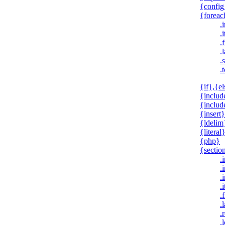
{config
{foreac
.
.
.f
.l
.
.
{if},{el
{includ
{inclu
{insert}
{ldelim
{literal
{php}
{sectio
.
.
.
.
.f
.l
.
.