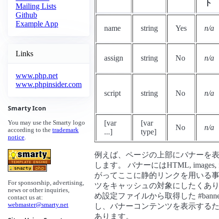
ト
Mailing Lists
Github
Example App
name
string
Yes
n/a
Links
assign
string
No
n/a
www.php.net
www.phpinsider.com
script
string
No
n/a
Smarty Icon
[var
[var
You may use the Smarty logo
No
n/a
according to the
trademark
...]
type]
notice
.
例えば、ページの上部にバナーを
します。 バナーにはHTML, image
がってここに静的リンクを用いる事
For sponsorship, advertising,
ツをキャッシュの対象にしたくあり
news or other inquiries,
め設定ファイルから取得した #banner_loca
contact us at:
webmaster@smarty.net
し、バナーコンテンツを表示するために 
あります。