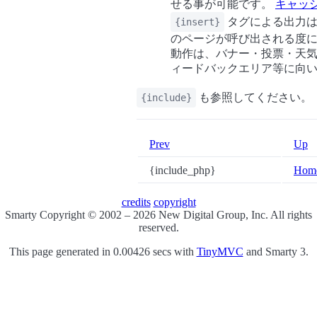
せる事が可能です。
キャッ
タグによる出力は
{insert}
のページが呼び出される度に
動作は、バナー・投票・天
ィードバックエリア等に向
も参照してください。
{include}
Prev
Up
{include_php}
Hom
credits
copyright
Smarty Copyright © 2002 – 2026 New Digital Group, Inc. All rights
reserved.
This page generated in 0.00426 secs with
TinyMVC
and Smarty 3.