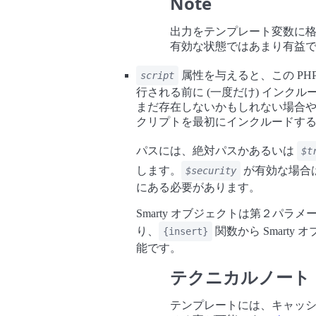
Note
出力をテンプレート変数に
有効な状態ではあまり有益
属性を与えると、この PH
script
行される前に (一度だけ) インクルード
まだ存在しないかもしれない場合や、in
クリプトを最初にインクルードす
パスには、絶対パスかあるいは
$t
します。
が有効な場合
$security
にある必要があります。
Smarty オブジェクトは第２パラ
り、
関数から Smart
{insert}
能です。
テクニカルノート
テンプレートには、キャッ