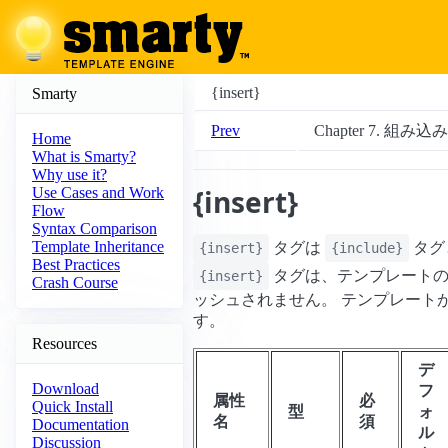
{insert}
Smarty
Prev
Chapter 7. 組み
Home
What is Smarty?
Why use it?
{insert}
Use Cases and Work
Flow
Syntax Comparison
Template Inheritance
タグは
タグ
{insert}
{include}
Best Practices
タグは、テンプレート
{insert}
Crash Course
ッシュされません。 テンプレート
す。
Resources
デ
Download
フ
属性
必
Quick Install
型
ォ
名
須
Documentation
ル
Discussion