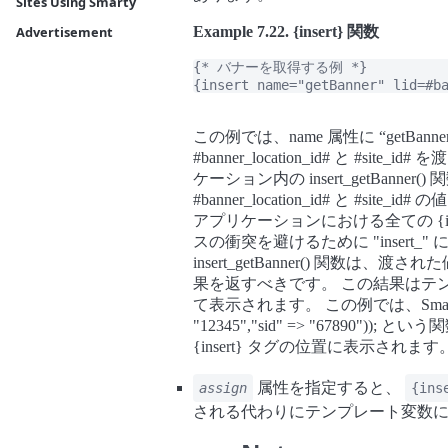
Sites Using Smarty
Example 7.22. {insert} 関数
Advertisement
{* バナーを取得する例 *}

この例では、name 属性に
“
getBanne
#banner_location_id# と #site_
ケーション内の insert_getBann
#banner_location_id# と #s
アプリケーションにおける全ての {in
スの衝突を避けるために "insert
insert_getBanner() 関数
果を返すべきです。 この結果はテンプレ
て表示されます。 この例では、Smarty は inse
"12345","sid" => "67890"
{insert} タグの位置に表示されます
属性を指定すると、
assign
{ins
される代わりにテンプレート変数