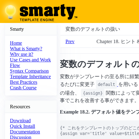
Smarty
変数のデフォルトの扱い
Prev
Chapter 18. ヒン
Home
What is Smarty?
Why use it?
Use Cases and Work
変数のデフォルト
Flow
Syntax Comparison
変数がテンプレートの至る所に頻
Template Inheritance
Best Practices
るたびに変更子
を用いる
default
Crash Course
の場合、
関数によって
{assign}
事でこれを改善する事ができます
Resources
Example 18.2. デフォルト値
Download
Quick Install
{* これをテンプレートのトップのどこか
Documentation
{assign var='title' value=$title
Discussion