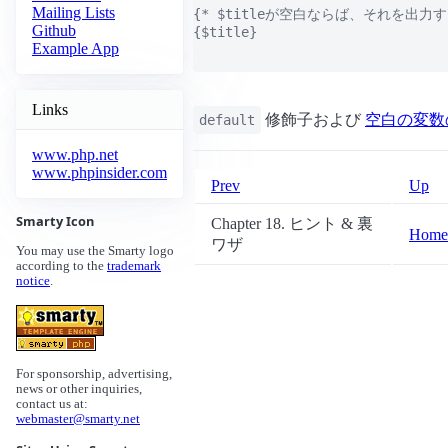
Mailing Lists
{* $titleが空白ならば、それを出力する
Github
{$title}

Example App
Links
修飾子および
空白の変数
default
www.php.net
www.phpinsider.com
Prev
Up
Smarty Icon
Chapter 18. ヒント & 裏
Home
ワザ
You may use the Smarty logo
according to the
trademark
notice
.
For sponsorship, advertising,
news or other inquiries,
contact us at:
webmaster@smarty.net