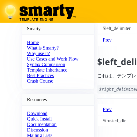
$left_delimiter
Smarty
Prev
Home
What is Smarty?
Why use it?
$left_del
Use Cases and Work Flow
Syntax Comparison
Template Inheritance
Best Practices
これは、テンプレ
Crash Course
$right_delimite
Resources
Prev
Download
Quick Install
$trusted_dir
Documentation
Discussion
Mailing Lists