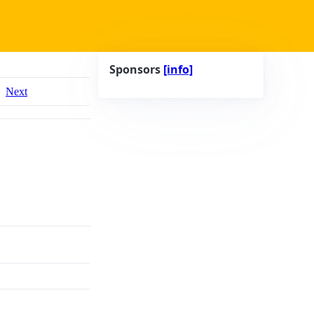
Sponsors
[info]
Next