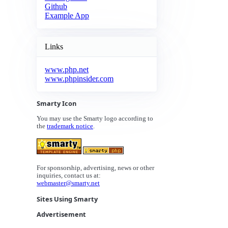
Github
Example App
Links
www.php.net
www.phpinsider.com
Smarty Icon
You may use the Smarty logo according to
the
trademark notice
.
For sponsorship, advertising, news or other
inquiries, contact us at:
webmaster@smarty.net
Sites Using Smarty
Advertisement