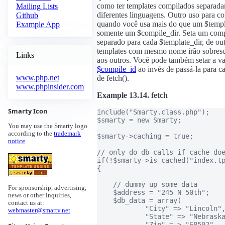
como ter templates compilados separada
Mailing Lists
diferentes linguagens. Outro uso para c
Github
quando você usa mais do que um $templ
Example App
somente um $compile_dir. Seta um com
separado para cada $template_dir, de ou
templates com mesmo nome irão sobresc
Links
aos outros. Você pode também setar a va
$compile_id
ao invés de passá-la para 
www.php.net
de fetch().
www.phpinsider.com
Example 13.14. fetch
Smarty Icon
include("Smarty.class.php");

$smarty = new Smarty;

You may use the Smarty logo
according to the
trademark
$smarty->caching = true;

notice
.
// only do db calls if cache doe
if(!$smarty->is_cached("index.tp
{

    // dummy up some data

For sponsorship, advertising,
    $address = "245 N 50th";

news or other inquiries,
    $db_data = array(

contact us at:
	    "City" => "Lincoln",

webmaster@smarty.net
	    "State" => "Nebraska",

	    "Zip" = > "68502"
