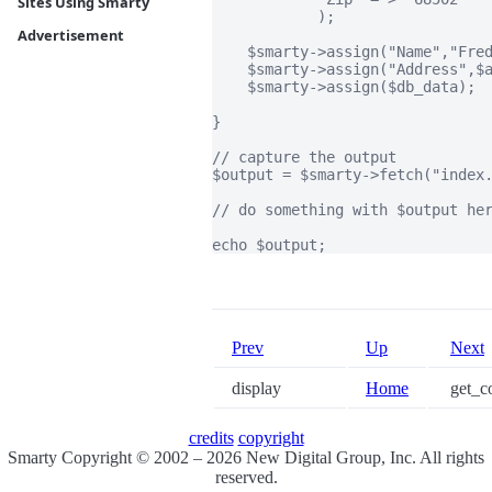
Sites Using Smarty
	    );

Advertisement
    $smarty->assign("Name","Fred
    $smarty->assign("Address",$a
    $smarty->assign($db_data);

}

// capture the output

$output = $smarty->fetch("index.
// do something with $output her
echo $output;
Prev
Up
Next
display
Home
get_co
credits
copyright
Smarty Copyright © 2002 – 2026 New Digital Group, Inc. All rights
reserved.