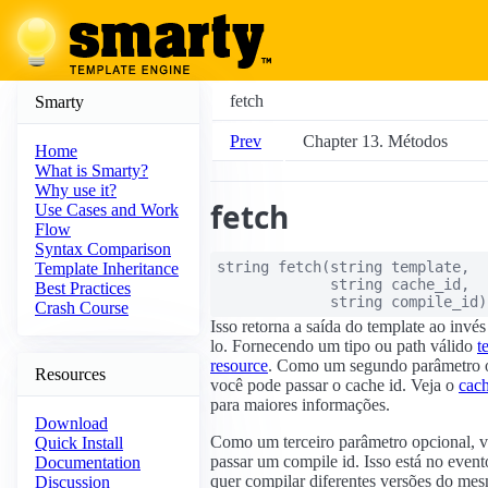
fetch
Smarty
Prev
Chapter 13. Métodos
Home
What is Smarty?
Why use it?
fetch
Use Cases and Work
Flow
Syntax Comparison
string
fetch
(
string
template
,
Template Inheritance
string
cache_id
,
Best Practices
string
compile_id
)
Crash Course
Isso retorna a saída do template ao invés
lo. Fornecendo um tipo ou path válido
t
resource
. Como um segundo parâmetro o
Resources
você pode passar o cache id. Veja o
cach
para maiores informações.
Download
Como um terceiro parâmetro opcional, 
Quick Install
passar um compile id. Isso está no even
Documentation
quer compilar diferentes versões do mes
Discussion